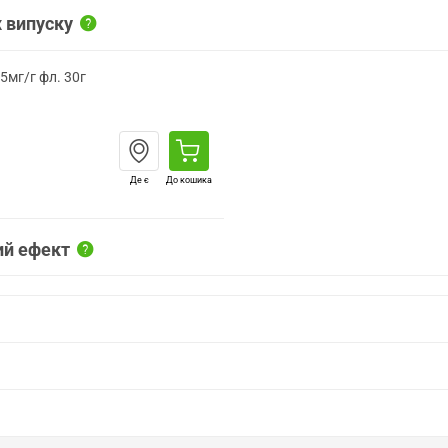
 випуску
5мг/г фл. 30г
Де є
До кошика
ий ефект