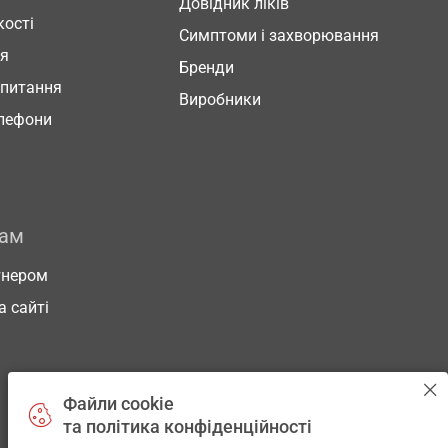
Довідник ліків
кості
Симптоми і захворювання
ня
Бренди
 питання
Виробники
елефони
рам
тнером
а сайті
Файли cookie
та політика конфіденційності