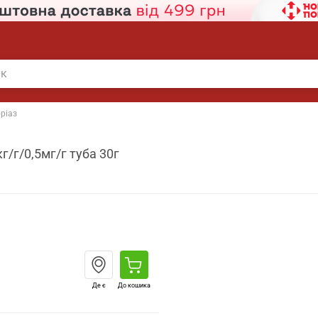
ріаз
г/г/0,5мг/г туба 30г
Де є
До кошика