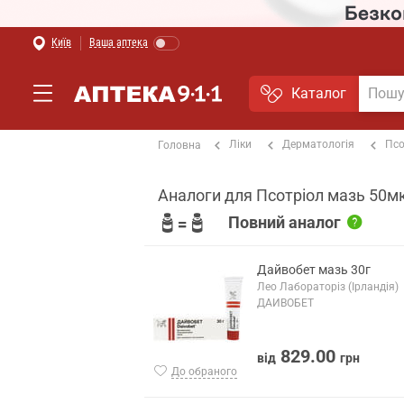
Київ
Ваша аптека
Каталог
Ліки
Дерматологія
Псо
Головна
Аналоги для Псотріол мазь 50мк
Повний аналог
Дайвобет мазь 30г
Лео Лабораторіз (Ірландія)
ДАЙВОБЕТ
829.00
від
грн
До обраного