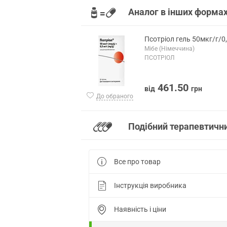
Аналог в інших формах
Псотріол гель 50мкг/г/0,
Мібе (Німеччина)
ПСОТРІОЛ
461.50
від
грн
До обраного
Подібний терапевтичн
Все про товар
Інструкція виробника
Наявність і ціни