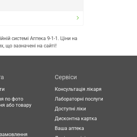
ій системі Аптека 9-1-1. Ціни на
, що зазначені на сайті!
га
Сервіси
ти
Консультація лікаря
я по фото
Лабораторні послуги
ня або товару
Доступні ліки
Дисконтна картка
Ваша аптека
 замовлення