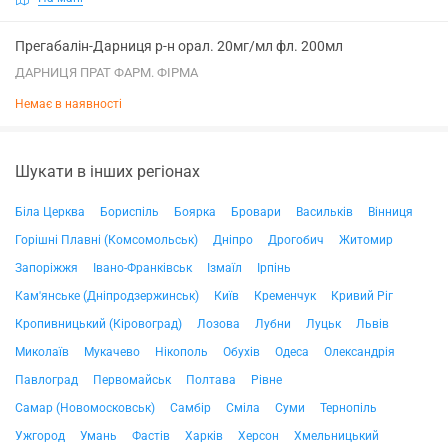
Прегабалін-Дарниця р-н орал. 20мг/мл фл. 200мл
ДАРНИЦЯ ПРАТ ФАРМ. ФІРМА
Немає в наявності
Шукати в інших регіонах
Біла Церква
Бориспіль
Боярка
Бровари
Васильків
Вінниця
Горішні Плавні (Комсомольськ)
Дніпро
Дрогобич
Житомир
Запоріжжя
Івано-Франківськ
Ізмаїл
Ірпінь
Кам'янське (Дніпродзержинськ)
Київ
Кременчук
Кривий Ріг
Кропивницький (Кіровоград)
Лозова
Лубни
Луцьк
Львів
Миколаїв
Мукачево
Нікополь
Обухів
Одеса
Олександрія
Павлоград
Первомайськ
Полтава
Рівне
Самар (Новомосковськ)
Самбір
Сміла
Суми
Тернопіль
Ужгород
Умань
Фастів
Харків
Херсон
Хмельницький