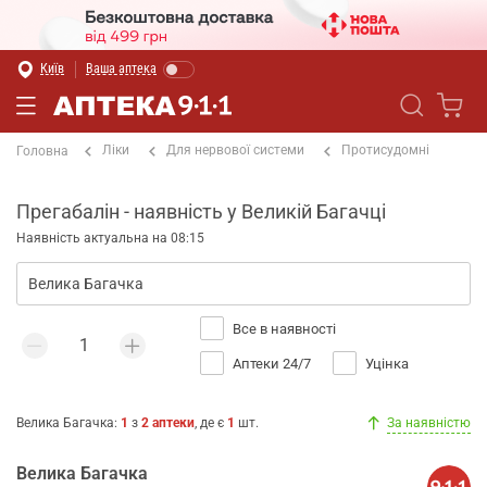
Київ
Ваша аптека
Ліки
Для нервової системи
Протисудомні
Головна
Прегабалін - наявність у Великій Багачці
Наявність актуальна на 08:15
Все в наявності
Аптеки 24/7
Уцінка
Велика Багачка
:
1
з
2
аптеки
, де є
1
шт.
За наявністю
Велика Багачка