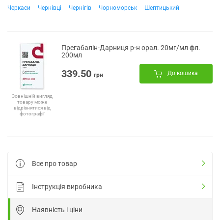
Черкаси
Чернівці
Чернігів
Чорноморськ
Шептицький
Прегабалін-Дарниця р-н орал. 20мг/мл фл.
200мл
339.50
До кошика
грн
Зовнішній вигляд
товару може
відрізнятися від
фотографії
Все про товар
Інструкція виробника
Наявність і ціни