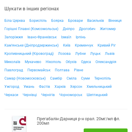
Шукати в інших регіонах
Біла Церква
Бориспіль
Боярка
Бровари
Васильків
Вінниця
Горішні Плавні (Комсомольськ)
Дніпро
Дрогобич
Житомир
Запоріжжя
Івано-Франківськ
Ізмаїл
Ірпінь
Кам'янське (Дніпродзержинськ)
Київ
Кременчук
Кривий Ріг
Кропивницький (Кіровоград)
Лозова
Лубни
Луцьк
Львів
Миколаїв
Мукачево
Нікополь
Обухів
Одеса
Олександрія
Павлоград
Первомайськ
Полтава
Рівне
Самар (Новомосковськ)
Самбір
Сміла
Суми
Тернопіль
Ужгород
Умань
Фастів
Харків
Херсон
Хмельницький
Черкаси
Чернівці
Чернігів
Чорноморськ
Шептицький
Прегабалін-Дарниця р-н орал. 20мг/мл фл.
200мл