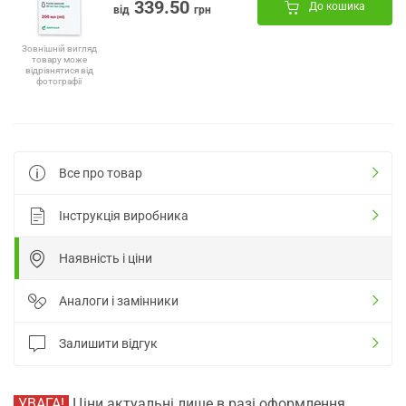
339.50
До кошика
від
грн
Зовнішній вигляд
товару може
відрізнятися від
фотографії
Все про товар
Інструкція виробника
Наявність і ціни
Аналоги і замінники
Залишити відгук
УВАГА!
Ціни актуальні лише в разі оформлення