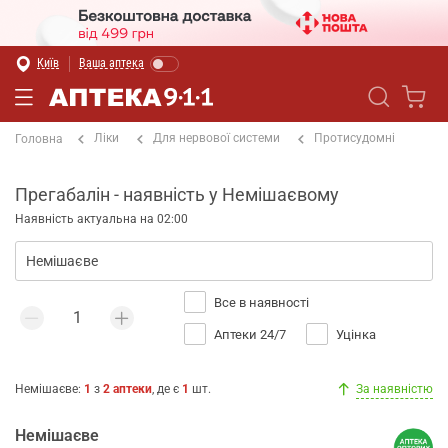
Київ
Ваша аптека
Ліки
Для нервової системи
Протисудомні
Головна
Прегабалін - наявність у Немішаєвому
Наявність актуальна на 02:00
Все в наявності
Аптеки 24/7
Уцінка
Немішаєве
:
1
з
2
аптеки
, де є
1
шт.
За наявністю
Немішаєве