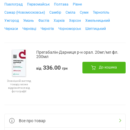
Павлоград
Первомайськ
Полтава
Рівне
Самар (Новомосковськ)
Самбір
Сміла
Суми
Тернопіль
Ужгород
Умань
Фастів
Харків
Херсон
Хмельницький
Черкаси
Чернівці
Чернігів
Чорноморськ
Шептицький
Прегабалін-Дарниця р-н орал. 20мг/мл фл.
200мл
336.00
До кошика
від
грн
Зовнішній вигляд
товару може
відрізнятися від
фотографії
Все про товар