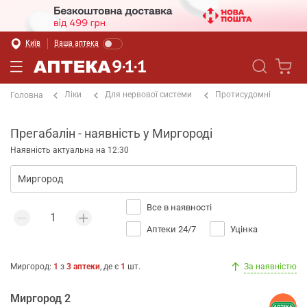
Київ
Ваша аптека
Ліки
Для нервової системи
Протисудомні
Головна
Прегабалін - наявність у Миргороді
Наявність актуальна на 12:30
Все в наявності
Аптеки 24/7
Уцінка
Миргород
:
1
з
3
аптеки
, де є
1
шт.
За наявністю
Миргород 2