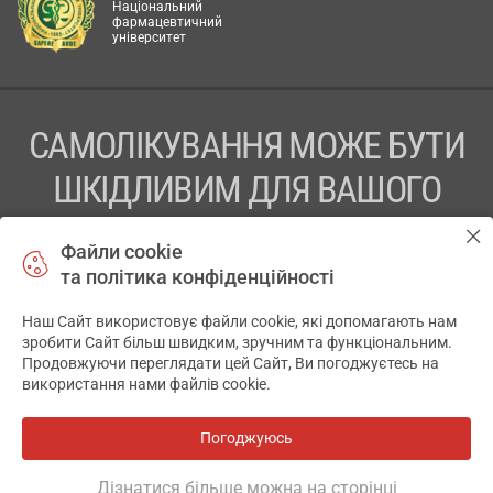
Національний
фармацевтичний
університет
САМОЛІКУВАННЯ МОЖЕ БУТИ
ШКІДЛИВИМ ДЛЯ ВАШОГО
ЗДОРОВ’Я
Файли cookie
та політика конфіденційності
ПЕРЕД ЗАСТОСУВАННЯМ ПРЕПАРАТУ ПРОКОНСУЛЬТУЙТЕСЬ
З ЛІКАРЕМ
Наш Сайт використовує файли cookie, які допомагають нам
✕
зробити Сайт більш швидким, зручним та функціональним.
ТОВ «АПТЕКА 911.ЮА» Код ЄДРПОУ 43631965.
Продовжуючи переглядати цей Сайт, Ви погоджуєтесь на
використання нами файлів cookie.
Відмова від відповідальності
© 2014-2026. Медична інформаційна система АПТЕКА911.ЮА
Погоджуюсь
Всі аптеки
на мапі
Розробка і підтримка сайту -
wu.ua
Дізнатися більше можна на сторінці