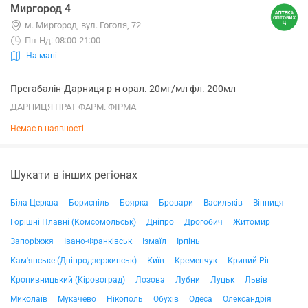
Миргород 4
м. Миргород, вул. Гоголя, 72
Пн-Нд: 08:00-21:00
На мапі
Прегабалін-Дарниця р-н орал. 20мг/мл фл. 200мл
ДАРНИЦЯ ПРАТ ФАРМ. ФІРМА
Немає в наявності
Шукати в інших регіонах
Біла Церква
Бориспіль
Боярка
Бровари
Васильків
Вінниця
Горішні Плавні (Комсомольськ)
Дніпро
Дрогобич
Житомир
Запоріжжя
Івано-Франківськ
Ізмаїл
Ірпінь
Кам'янське (Дніпродзержинськ)
Київ
Кременчук
Кривий Ріг
Кропивницький (Кіровоград)
Лозова
Лубни
Луцьк
Львів
Миколаїв
Мукачево
Нікополь
Обухів
Одеса
Олександрія