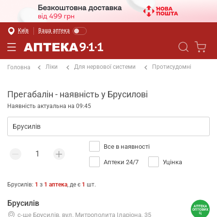
Київ
Ваша аптека
Ліки
Для нервової системи
Протисудомні
Головна
Прегабалін - наявність у Брусилові
Наявність актуальна на 09:45
Все в наявності
Аптеки 24/7
Уцінка
Брусилів
:
1
з
1
аптека
, де є
1
шт.
Брусилів
с-ще Брусилів, вул. Митрополита Іларіона, 35