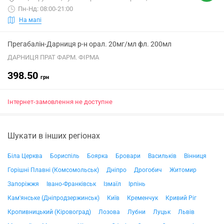
Пн-Нд: 08:00-21:00
На мапі
Прегабалін-Дарниця р-н орал. 20мг/мл фл. 200мл
ДАРНИЦЯ ПРАТ ФАРМ. ФІРМА
398.50
грн
Інтернет-замовлення не доступне
Шукати в інших регіонах
Біла Церква
Бориспіль
Боярка
Бровари
Васильків
Вінниця
Горішні Плавні (Комсомольськ)
Дніпро
Дрогобич
Житомир
Запоріжжя
Івано-Франківськ
Ізмаїл
Ірпінь
Кам'янське (Дніпродзержинськ)
Київ
Кременчук
Кривий Ріг
Кропивницький (Кіровоград)
Лозова
Лубни
Луцьк
Львів