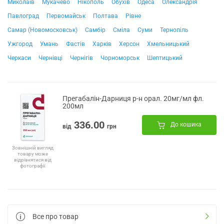
Миколаїв
Мукачево
Нікополь
Обухів
Одеса
Олександрія
Павлоград
Первомайськ
Полтава
Рівне
Самар (Новомосковськ)
Самбір
Сміла
Суми
Тернопіль
Ужгород
Умань
Фастів
Харків
Херсон
Хмельницький
Черкаси
Чернівці
Чернігів
Чорноморськ
Шептицький
Прегабалін-Дарниця р-н орал. 20мг/мл фл.
200мл
336.00
До кошика
від
грн
Зовнішній вигляд
товару може
відрізнятися від
фотографії
Все про товар