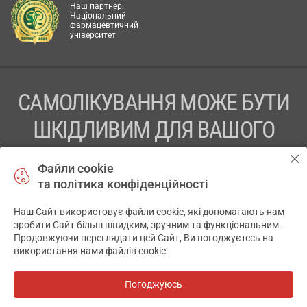
Наш партнер:
Національний
фармацевтичний
університет
САМОЛІКУВАННЯ МОЖЕ БУТИ
ШКІДЛИВИМ ДЛЯ ВАШОГО
ЗДОРОВ’Я
Файли cookie
та політика конфіденційності
ПЕРЕД ЗАСТОСУВАННЯМ ПРЕПАРАТУ ПРОКОНСУЛЬТУЙТЕСЬ
З ЛІКАРЕМ
Наш Сайт використовує файли cookie, які допомагають нам
✕
зробити Сайт більш швидким, зручним та функціональним.
ТОВ «АПТЕКА 911.ЮА» Код ЄДРПОУ 43631965.
Продовжуючи переглядати цей Сайт, Ви погоджуєтесь на
використання нами файлів cookie.
Відмова від відповідальності
© 2014-2026. Медична інформаційна система АПТЕКА911.ЮА
Погоджуюсь
Всі аптеки
на мапі