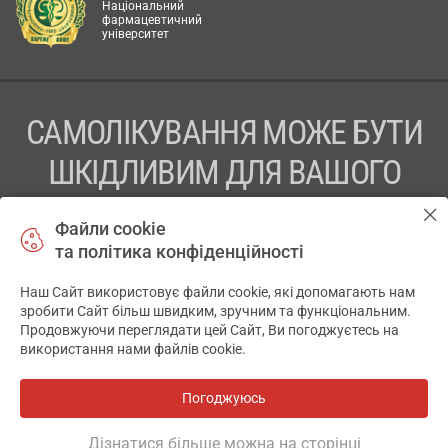
Національний
фармацевтичний
університет
САМОЛІКУВАННЯ МОЖЕ БУТИ
ШКІДЛИВИМ ДЛЯ ВАШОГО
ЗДОРОВ’Я
Файли cookie
та політика конфіденційності
ПЕРЕД ЗАСТОСУВАННЯМ ПРЕПАРАТУ ПРОКОНСУЛЬТУЙТЕСЬ
З ЛІКАРЕМ
Наш Сайт використовує файли cookie, які допомагають нам
✕
зробити Сайт більш швидким, зручним та функціональним.
ТОВ «АПТЕКА 911.ЮА» Код ЄДРПОУ 43631965.
Продовжуючи переглядати цей Сайт, Ви погоджуєтесь на
використання нами файлів cookie.
Відмова від відповідальності
© 2014-2026. Медична інформаційна система АПТЕКА911.ЮА
Погоджуюсь
Всі аптеки
на мапі
Розробка і підтримка сайту -
wu.ua
Дізнатися більше можна на сторінці