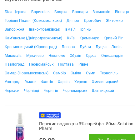
Біла Церква
Бориспіль
Боярка
Бровари
Васильків
Вінниця
Горішні Плавні (Комсомольськ)
Дніпро
Дрогобич
Житомир
Запоріжжя
Івано-Франківськ
Ізмаїл
Ірпінь
Кам'янське (Дніпродзержинськ)
Київ
Кременчук
Кривий Ріг
Кропивницький (Кіровоград)
Лозова
Лубни
Луцьк
Львів
Миколаїв
Мукачево
Нікополь
Обухів
Одеса
Олександрія
Павлоград
Первомайськ
Полтава
Рівне
Самар (Новомосковськ)
Самбір
Сміла
Суми
Тернопіль
Ужгород
Умань
Фастів
Харків
Херсон
Хмельницький
Черкаси
Чернівці
Чернігів
Чорноморськ
Шептицький
Перекис водню р-н 3% спрей фл. 50мл Solution
Pharm