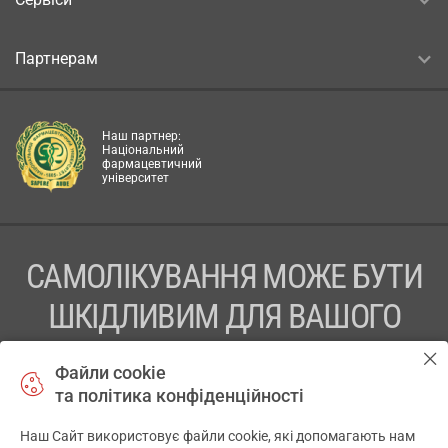
Партнерам
Наш партнер:
Національний
фармацевтичний
університет
САМОЛІКУВАННЯ МОЖЕ БУТИ
ШКІДЛИВИМ ДЛЯ ВАШОГО
ЗДОРОВ’Я
Файли cookie
та політика конфіденційності
ПЕРЕД ЗАСТОСУВАННЯМ ПРЕПАРАТУ ПРОКОНСУЛЬТУЙТЕСЬ
З ЛІКАРЕМ
Наш Сайт використовує файли cookie, які допомагають нам