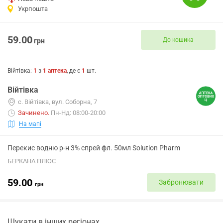
Укрпошта
59.00
До кошика
грн
Війтівка
:
1
з
1
аптека
, де є
1
шт.
Війтівка
с. Війтівка, вул. Соборна, 7
Зачинено
.
Пн-Нд: 08:00-20:00
На мапі
Перекис водню р-н 3% спрей фл. 50мл Solution Pharm
БЕРКАНА ПЛЮС
59.00
Забронювати
грн
Шукати в інших регіонах