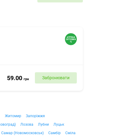
59.00
Забронювати
грн
ч
Житомир
Запоріжжя
ровоград)
Лозова
Лубни
Луцьк
Самар (Новомосковськ)
Самбір
Сміла