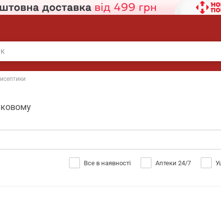
исептики
лковому
Все в наявності
Аптеки 24/7
У