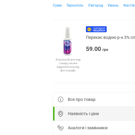
Суми
Тернопіль
Ужгород
Умань
Фастів
Перекис водню р-н 3% сп
59.00
грн
Зовнішній вигляд
товару може
відрізнятися від
фотографії
Все про товар
Наявність і ціни
Аналоги і замінники