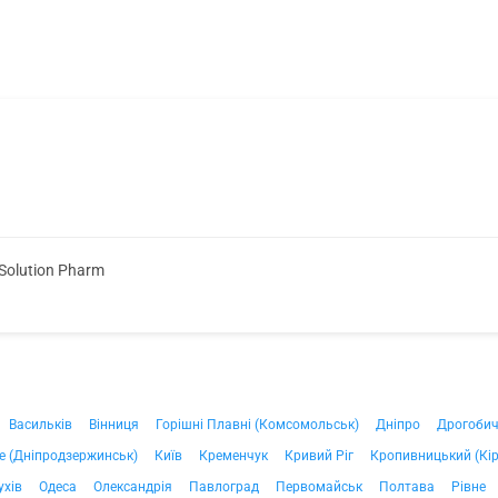
Solution Pharm
Васильків
Вінниця
Горішні Плавні (Комсомольськ)
Дніпро
Дрогоби
е (Дніпродзержинськ)
Київ
Кременчук
Кривий Ріг
Кропивницький (Кі
ухів
Одеса
Олександрія
Павлоград
Первомайськ
Полтава
Рівне