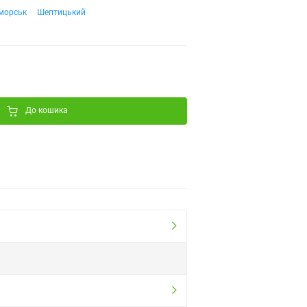
морськ
Шептицький
До кошика