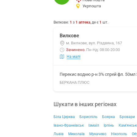
Укрпошта
Вилкове
:
1
з
1
аптека
, де є
1
шт.
Вилкове
м. Вилкове, вул. Різдвяна, 167
Зачинено
.
Пн-Нд: 08:00-20:00
На мапі
Перекис водню р-н 3% спрей фл. 50мл 
БЕРКАНА ПЛЮС
Шукати в інших регіонах
Біла Церква
Бориспіль
Боярка
Бровари
Івано-Франківськ
Ізмаїл
Ірпінь
Кам'янськ
Львів
Миколаїв
Мукачево
Нікополь
Об