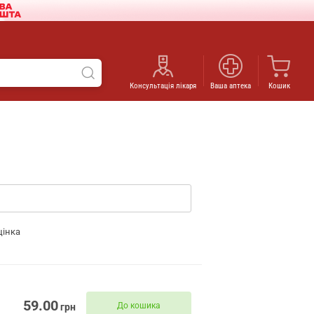
Консультація лікаря
Ваша аптека
Кошик
цінка
59.00
До кошика
грн