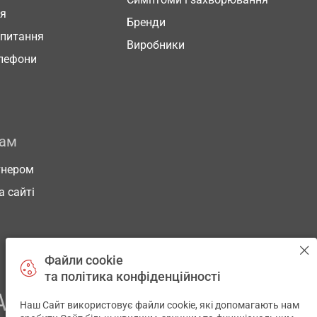
ня
Бренди
 питання
Виробники
елефони
рам
тнером
а сайті
Файли cookie
та політика конфіденційності
АШОГО ЗДОРОВ’Я
Наш Сайт використовує файли cookie, які допомагають нам
✕