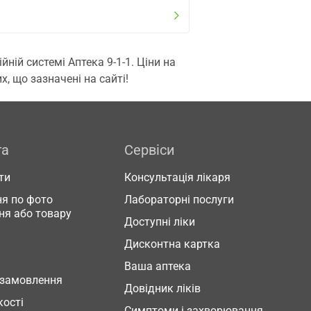
ій системі Аптека 9-1-1. Ціни на
, що зазначені на сайті!
га
Сервіси
ти
Консультація лікаря
я по фото
Лабораторні послуги
ня або товару
Доступні ліки
Дисконтна картка
Ваша аптека
 замовлення
Довідник ліків
кості
Симптоми і захворювання