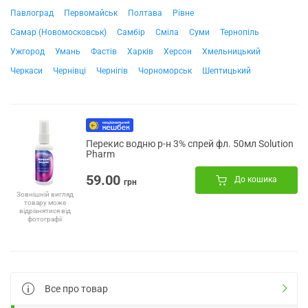
Павлоград
Первомайськ
Полтава
Рівне
Самар (Новомосковськ)
Самбір
Сміла
Суми
Тернопіль
Ужгород
Умань
Фастів
Харків
Херсон
Хмельницький
Черкаси
Чернівці
Чернігів
Чорноморськ
Шептицький
Перекис водню р-н 3% спрей фл. 50мл Solution
Pharm
59.00
До кошика
грн
Зовнішній вигляд
товару може
відрізнятися від
фотографії
Все про товар