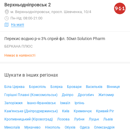
Верхньодніпровськ 2
м. Верхньодніпровськ, просп. Шевченка, 10/4
Пн-Нд: 08:00-21:00
На мапі
Перекис водню р-н 3% спрей фл. 50мл Solution Pharm
БЕРКАНА ПЛЮС
Немає в наявності
Шукати в інших регіонах
Біла Церква
Бориспіль
Боярка
Бровари
Васильків
Вінниця
Горішні Плавні (Комсомольськ)
Дніпро
Дрогобич
Житомир
Запоріжжя
Івано-Франківськ
Ізмаїл
Ірпінь
Кам'янське (Дніпродзержинськ)
Київ
Кременчук
Кривий Ріг
Кропивницький (Кіровоград)
Лозова
Лубни
Луцьк
Львів
Миколаїв
Мукачево
Нікополь
Обухів
Одеса
Олександрія