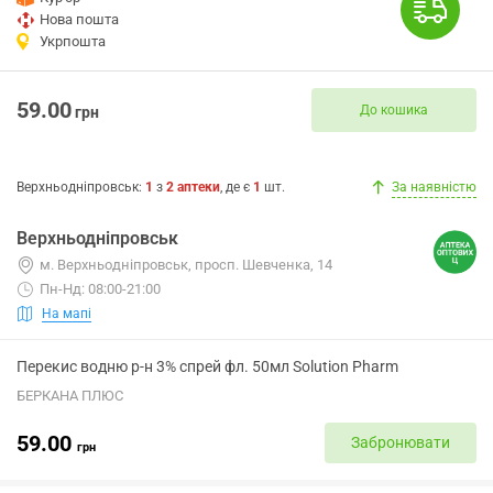
Нова пошта
Укрпошта
59.00
До кошика
грн
Верхньодніпровськ
:
1
з
2
аптеки
, де є
1
шт.
За наявністю
Верхньодніпровськ
м. Верхньодніпровськ, просп. Шевченка, 14
Пн-Нд: 08:00-21:00
На мапі
Перекис водню р-н 3% спрей фл. 50мл Solution Pharm
БЕРКАНА ПЛЮС
59.00
Забронювати
грн