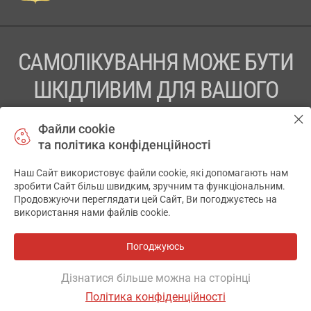
САМОЛІКУВАННЯ МОЖЕ БУТИ
ШКІДЛИВИМ ДЛЯ ВАШОГО
ЗДОРОВ’Я
Файли cookie
та політика конфіденційності
ПЕРЕД ЗАСТОСУВАННЯМ ПРЕПАРАТУ ПРОКОНСУЛЬТУЙТЕСЬ
З ЛІКАРЕМ
Наш Сайт використовує файли cookie, які допомагають нам
✕
зробити Сайт більш швидким, зручним та функціональним.
ТОВ «АПТЕКА 911.ЮА» Код ЄДРПОУ 43631965.
Продовжуючи переглядати цей Сайт, Ви погоджуєтесь на
використання нами файлів cookie.
Відмова від відповідальності
© 2014-2026. Медична інформаційна система АПТЕКА911.ЮА
Погоджуюсь
Всі аптеки
на мапі
Розробка і підтримка сайту -
wu.ua
Дізнатися більше можна на сторінці
Політика конфіденційності
ОСНОВНЕ
ДЕ Є
АНАЛОГИ
ВІДГУКИ