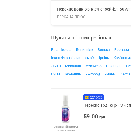
Перекис водню р-н 3% спрей фл. 50мл 
БЕРКАНА ПЛЮС
Шукати в інших регіонах
Біла Церква
Бориспіль
Боярка
Бровари
Івано-Франківськ
Ізмаїл
Ірпінь
Кам'янськ
Львів
Миколаїв
Мукачево
Нікополь
Об
Суми
Тернопіль
Ужгород
Умань
Фастів
Перекис водню р-н 3% сп
59.00
грн
Зовнішній вигляд
товару може