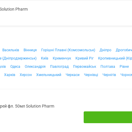
Solution Pharm
Васильків
Вінниця
Горішні Плавні (Комсомольськ)
Дніпро
Дрогоби
е (Дніпродзержинськ)
Київ
Кременчук
Кривий Ріг
Кропивницький (Кі
ухів
Одеса
Олександрія
Павлоград
Первомайськ
Полтава
Рівне
Харків
Херсон
Хмельницький
Черкаси
Чернівці
Чернігів
Чорно
рей фл. 50мл Solution Pharm