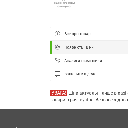
відрізнятися від
фотографії
Все про товар
Наявність і ціни
Аналоги і замінники
Залишити відгук
УВАГА!
Ціни актуальні лише в разі
товари в разі купівлі безпосередньо