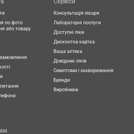
га
Сервіси
ти
Консультація лікаря
я по фото
Лабораторні послуги
ня або товару
Доступні ліки
Дисконтна картка
Ваша аптека
 замовлення
Довідник ліків
кості
Симптоми і захворювання
ня
Бренди
 питання
Виробники
елефони
рам