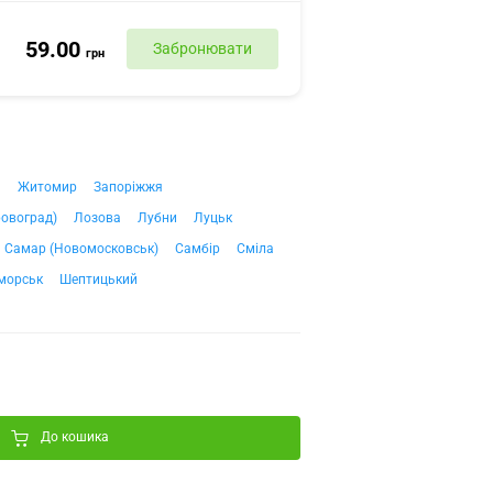
59.00
Забронювати
грн
ч
Житомир
Запоріжжя
ровоград)
Лозова
Лубни
Луцьк
Самар (Новомосковськ)
Самбір
Сміла
морськ
Шептицький
До кошика