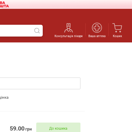
Консультація лікаря
Ваша аптека
Кошик
цінка
59.00
До кошика
грн