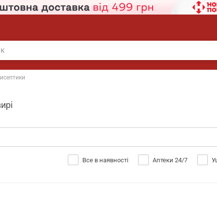
исептики
ирі
Все в наявності
Аптеки 24/7
У