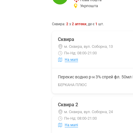
Укрпошта
Сквира
:
2
з
2
аптеки
, де є
1
шт.
Сквира
м. Сквира, вул. Соборна, 13
Пн-Нд: 08:00-21:00
На мапі
Перекис водню р-н 3% спрей фл. 50мл 
БЕРКАНА ПЛЮС
Сквира 2
м. Сквира, вул. Соборна, 24
Пн-Нд: 08:00-21:00
На мапі