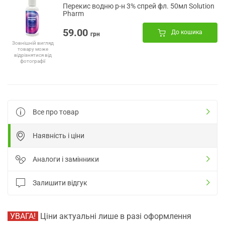
Перекис водню р-н 3% спрей фл. 50мл Solution
Pharm
59.00
До кошика
грн
Зовнішній вигляд
товару може
відрізнятися від
фотографії
Все про товар
Наявність і ціни
Аналоги і замінники
Залишити відгук
УВАГА!
Ціни актуальні лише в разі оформлення