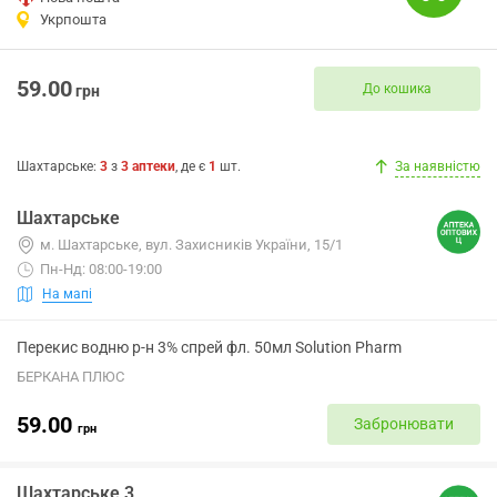
Укрпошта
59.00
До кошика
грн
Шахтарське
:
3
з
3
аптеки
, де є
1
шт.
За наявністю
Шахтарське
м. Шахтарське, вул. Захисників України, 15/1
Пн-Нд: 08:00-19:00
На мапі
Перекис водню р-н 3% спрей фл. 50мл Solution Pharm
БЕРКАНА ПЛЮС
59.00
Забронювати
грн
Шахтарське 3