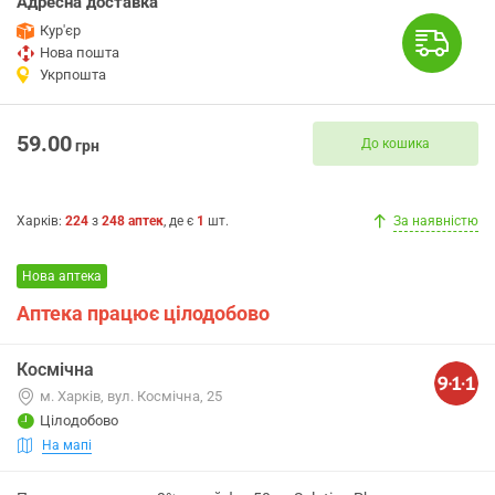
Адресна доставка
Кур'єр
Нова пошта
Укрпошта
59.00
До кошика
грн
Харків
:
224
з
248
аптек
, де є
1
шт.
За наявністю
Нова аптека
Аптека працює цілодобово
Космічна
м. Харків, вул. Космічна, 25
Цілодобово
На мапі