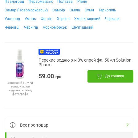
Павлоград
Первомайськ
Полтава
Рівне
Самар (Новомосковськ)
Самбір
Сміла
Суми
Тернопіль
Ужгород
Умань
Фастів
Херсон
Хмельницький
Черкаси
Чернівці
Чернігів
Чорноморськ
Шептицький
Перекис водню р-н 3% спрей фл. 50мл Solution
Pharm
59.00
До кошика
грн
Зовнішній вигляд
товару може
відрізнятися від
фотографії
Все про товар