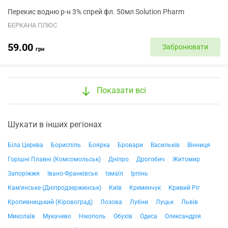
Перекис водню р-н 3% спрей фл. 50мл Solution Pharm
БЕРКАНА ПЛЮС
59.00
Забронювати
грн
Показати всі
Шукати в інших регіонах
Біла Церква
Бориспіль
Боярка
Бровари
Васильків
Вінниця
Горішні Плавні (Комсомольськ)
Дніпро
Дрогобич
Житомир
Запоріжжя
Івано-Франківськ
Ізмаїл
Ірпінь
Кам'янське (Дніпродзержинськ)
Київ
Кременчук
Кривий Ріг
Кропивницький (Кіровоград)
Лозова
Лубни
Луцьк
Львів
Миколаїв
Мукачево
Нікополь
Обухів
Одеса
Олександрія