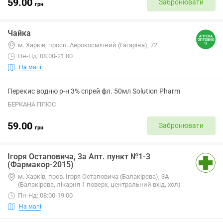
59.00
Забронювати
грн
Чайка
м. Харків, просп. Аерокосмічний (Гагаріна), 72
Пн-Нд: 08:00-21:00
На мапі
Перекис водню р-н 3% спрей фл. 50мл Solution Pharm
БЕРКАНА ПЛЮС
59.00
Забронювати
грн
Ігоря Остаповича, 3а Апт. пункт №1-3
(Фармакор-2015)
м. Харків, пров. Ігоря Остаповича (Балакірєва), 3А
(Балакірєва, лікарня 1 поверх, центральний вхід, хол)
Пн-Нд: 08:00-19:00
На мапі