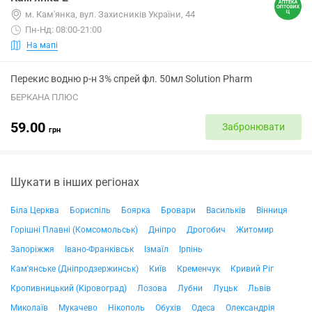
м. Кам'янка, вул. Захисників України, 44
Пн-Нд: 08:00-21:00
На мапі
Перекис водню р-н 3% спрей фл. 50мл Solution Pharm
БЕРКАНА ПЛЮС
59.00
Забронювати
грн
Шукати в інших регіонах
Біла Церква
Бориспіль
Боярка
Бровари
Васильків
Вінниця
Горішні Плавні (Комсомольськ)
Дніпро
Дрогобич
Житомир
Запоріжжя
Івано-Франківськ
Ізмаїл
Ірпінь
Кам'янське (Дніпродзержинськ)
Київ
Кременчук
Кривий Ріг
Кропивницький (Кіровоград)
Лозова
Лубни
Луцьк
Львів
Миколаїв
Мукачево
Нікополь
Обухів
Одеса
Олександрія