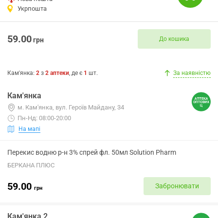
Укрпошта
59.00
До кошика
грн
Кам'янка
:
2
з
2
аптеки
, де є
1
шт.
За наявністю
Кам'янка
м. Кам'янка, вул. Героїв Майдану, 34
Пн-Нд: 08:00-20:00
На мапі
Перекис водню р-н 3% спрей фл. 50мл Solution Pharm
БЕРКАНА ПЛЮС
59.00
Забронювати
грн
Кам'янка 2