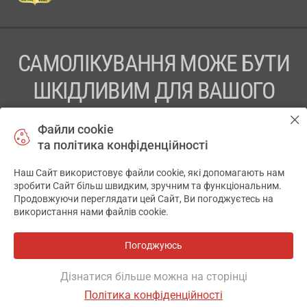
САМОЛІКУВАННЯ МОЖЕ БУТИ
ШКІДЛИВИМ ДЛЯ ВАШОГО
ЗДОРОВ’Я
Файли cookie
та політика конфіденційності
ПЕРЕД ЗАСТОСУВАННЯМ ПРЕПАРАТУ ПРОКОНСУЛЬТУЙТЕСЬ
З ЛІКАРЕМ
Наш Сайт використовує файли cookie, які допомагають нам
✕
зробити Сайт більш швидким, зручним та функціональним.
ТОВ «АПТЕКА 911.ЮА» Код ЄДРПОУ 43631965.
Продовжуючи переглядати цей Сайт, Ви погоджуєтесь на
використання нами файлів cookie.
Відмова від відповідальності
© 2014-2026. Медична інформаційна система АПТЕКА911.ЮА
Погоджуюсь
Всі аптеки
на мапі
Розробка і підтримка сайту -
wu.ua
Дізнатися більше можна на сторінці
Політика конфіденційності
ОСНОВНЕ
ДЕ Є
АНАЛОГИ
ВІДГУКИ