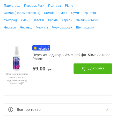
Павлоград
Первомайськ
Полтава
Рівне
Самар (Новомосковськ)
Самбір
Сміла
Суми
Тернопіль
Ужгород
Умань
Фастів
Харків
Херсон
Хмельницький
Черкаси
Чернівці
Чернігів
Чорноморськ
Шептицький
Перекис водню р-н 3% спрей фл. 50мл Solution
Pharm
59.00
До кошика
грн
Зовнішній вигляд
товару може
відрізнятися від
фотографії
Все про товар