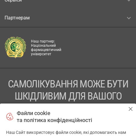
Партнерам
Наш партнер:
Національний
фармацевтичний
університет
САМОЛІКУВАННЯ МОЖЕ БУТИ
ШКІДЛИВИМ ДЛЯ ВАШОГО
ЗДОРОВ’Я
Файли cookie
та політика конфіденційності
ПЕРЕД ЗАСТОСУВАННЯМ ПРЕПАРАТУ ПРОКОНСУЛЬТУЙТЕСЬ
З ЛІКАРЕМ
Наш Сайт використовує файли cookie, які допомагають нам