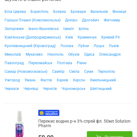
Біла Церква
Бориспіль
Боярка
Бровари
Васильків
Вінниця
Горішні Плавні (Комсомольськ)
Дніпро
Дрогобич
Житомир
Запоріжжя
Івано-Франківськ
Ізмаїл
Ірпінь
Кам'янське (Дніпродзержинськ)
Київ
Кременчук
Кривий Ріг
Кропивницький (Кіровоград)
Лозова
Лубни
Луцьк
Львів
Миколаїв
Мукачево
Нікополь
Обухів
Одеса
Олександрія
Павлоград
Первомайськ
Полтава
Рівне
Самар (Новомосковськ)
Самбір
Сміла
Суми
Тернопіль
Ужгород
Умань
Фастів
Харків
Херсон
Хмельницький
Черкаси
Чернівці
Чернігів
Чорноморськ
Шептицький
Перекис водню р-н 3% спрей фл. 50мл Solution
Pharm