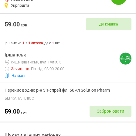
Укрпошта
59.00
До кошика
грн
Іршанськ
:
1
з
1
аптека
, де є
1
шт.
Іршанськ
с-ще Іршанськ, вул. Гулія, 5
Зачинено
.
Пн-Нд: 08:00-20:00
На мапі
Перекис водню р-н 3% спрей фл. 50мл Solution Pharm
БЕРКАНА ПЛЮС
59.00
Забронювати
грн
Шукати в інших регіонах