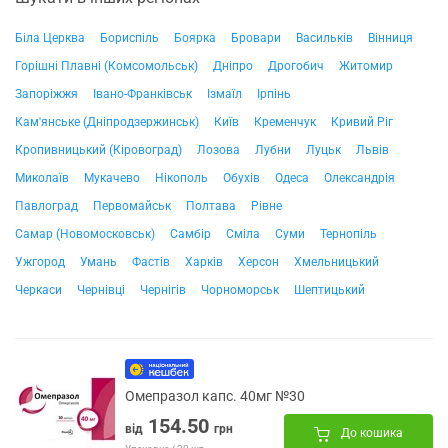
Біла Церква
Бориспіль
Боярка
Бровари
Васильків
Вінниця
Горішні Плавні (Комсомольськ)
Дніпро
Дрогобич
Житомир
Запоріжжя
Івано-Франківськ
Ізмаїл
Ірпінь
Кам'янське (Дніпродзержинськ)
Київ
Кременчук
Кривий Ріг
Кропивницький (Кіровоград)
Лозова
Лубни
Луцьк
Львів
Миколаїв
Мукачево
Нікополь
Обухів
Одеса
Олександрія
Павлоград
Первомайськ
Полтава
Рівне
Самар (Новомосковськ)
Самбір
Сміла
Суми
Тернопіль
Ужгород
Умань
Фастів
Харків
Херсон
Хмельницький
Черкаси
Чернівці
Чернігів
Чорноморськ
Шептицький
Омепразол капс. 40мг №30
154.50
від
грн
До кошика