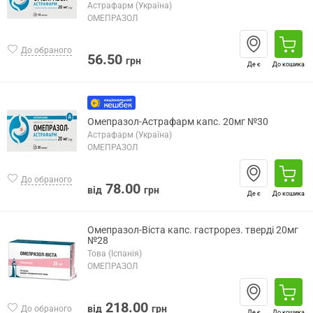
Астрафарм (Україна)
ОМЕПРАЗОЛ
До обраного
56.50
грн
Де є
До кошика
Омепразол-Астрафарм капс. 20мг №30
Астрафарм (Україна)
ОМЕПРАЗОЛ
До обраного
78.00
від
грн
Де є
До кошика
Омепразол-Віста капс. гастрорез. тверді 20мг
№28
Това (Іспанія)
ОМЕПРАЗОЛ
218.00
від
грн
До обраного
Де є
До кошика