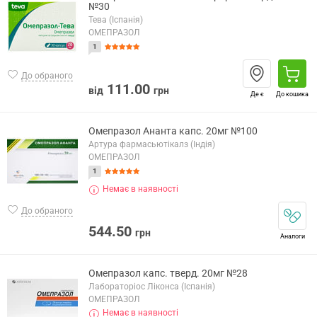
№30
Тева (Іспанія)
ОМЕПРАЗОЛ
1
До обраного
111.00
від
грн
Де є
До кошика
Омепразол Ананта капс. 20мг №100
Артура фармасьютікалз (Індія)
ОМЕПРАЗОЛ
1
Немає в наявності
До обраного
544.50
грн
Аналоги
Омепразол капс. тверд. 20мг №28
Лабораторіос Ліконса (Іспанія)
ОМЕПРАЗОЛ
Немає в наявності