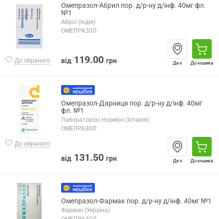
Омепразол-Абрил пор. д/р-ну д/інф. 40мг фл.
№1
Абріл (Індія)
ОМЕПРАЗОЛ
119.00
від
грн
До обраного
Де є
До кошика
Омепразол-Дарниця пор. д/р-ну д/інф. 40мг
фл. №1
Лабораторіос Нормон (Іспанія)
ОМЕПРАЗОЛ
До обраного
131.50
від
грн
Де є
До кошика
Омепразол-Фармак пор. д/р-ну д/інф. 40мг №1
Фармак (Україна)