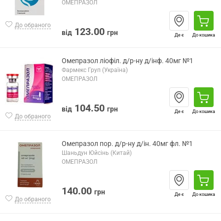
ОМЕПРАЗОЛ
До обраного
123.00
від
грн
Де є
До кошика
Омепразол ліофіл. д/р-ну д/інф. 40мг №1
Фармекс Груп (Україна)
ОМЕПРАЗОЛ
104.50
від
грн
Де є
До кошика
До обраного
Омепразол пор. д/р-ну д/ін. 40мг фл. №1
Шаньдун Юйсінь (Китай)
ОМЕПРАЗОЛ
140.00
грн
Де є
До кошика
До обраного