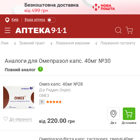
Київ
Ваша аптека
Ліки
Травний тракт
Лікування виразки
Лікування гастриту
Аналоги для Омепразол капс. 40мг №30
Повний аналог
Омез капс. 40мг №28
Д-р Реддис (Індія)
ОМЕЗ
1
220.00
До обраного
від
грн
Де є
До кошика
Омепразол-Віста капс. гастрорез. тверді 40мг