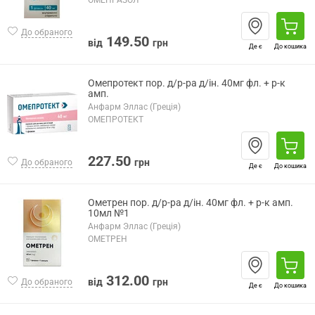
ОМЕПРАЗОЛ
До обраного
149.50
від
грн
Де є
До кошика
Омепротект пор. д/р-ра д/ін. 40мг фл. + р-к
амп.
Анфарм Эллас (Греція)
ОМЕПРОТЕКТ
227.50
грн
До обраного
Де є
До кошика
Ометрен пор. д/р-ра д/ін. 40мг фл. + р-к амп.
10мл №1
Анфарм Эллас (Греція)
ОМЕТРЕН
312.00
від
грн
До обраного
Де є
До кошика