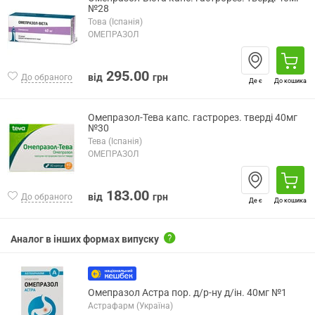
№28
Това (Іспанія)
ОМЕПРАЗОЛ
295.00
від
грн
До обраного
Де є
До кошика
Омепразол-Тева капс. гастрорез. тверді 40мг
№30
Тева (Іспанія)
ОМЕПРАЗОЛ
183.00
від
грн
До обраного
Де є
До кошика
Аналог в інших формах випуску
Омепразол Астра пор. д/р-ну д/ін. 40мг №1
Астрафарм (Україна)