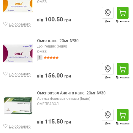
ОМЕЗ
100.50
від
грн
Де є
До кошика
До обраного
Омез капс. 20мг №30
Д-р Реддис (Індія)
ОМЕЗ
3
156.00
До обраного
від
грн
Де є
До кошика
Омепразол Ананта капс. 20мг №30
Артура фармасьютікалз (Індія)
ОМЕПРАЗОЛ
115.50
від
грн
Де є
До кошика
До обраного