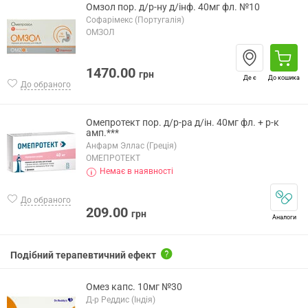
Омзол пор. д/р-ну д/інф. 40мг фл. №10
Софарімекс (Португалія)
ОМЗОЛ
1470.00
грн
Де є
До кошика
До обраного
Омепротект пор. д/р-ра д/ін. 40мг фл. + р-к
амп.***
Анфарм Эллас (Греція)
ОМЕПРОТЕКТ
Немає в наявності
До обраного
209.00
грн
Аналоги
Подібний терапевтичний ефект
Омез капс. 10мг №30
Д-р Реддис (Індія)