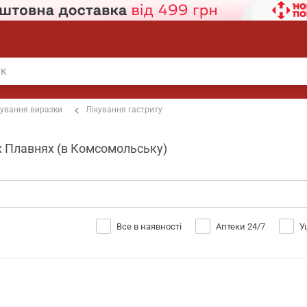
кування виразки
Лікування гастриту
іх Плавнях (в Комсомольську)
Все в наявності
Аптеки 24/7
У