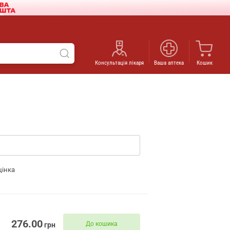
Консультація лікаря
Ваша аптека
Кошик
цінка
276.00
До кошика
грн