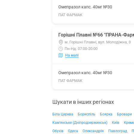
Омепразол капс. 40мг №30
ПАТ ФАРМАК
Горішні Плавні №66 "ПРАНА-Фар
м. Горішні Плавні, вул. Молодіжна, 3
Пн-Нд: 07:00-20:00
На мапі
Омепразол капс. 40мг №30
ПАТ ФАРМАК
Шукати в інших регіонах
Біла Церква
Бориспіль
Боярка
Бровари
Кам'янське (Дніпродзержинськ)
Київ
Крем
Обухів
Одеса
Олександрія
Павлоград
П