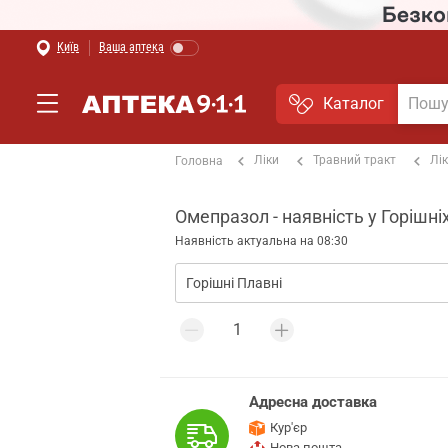
Київ
Ваша аптека
Каталог
Ліки
Травний тракт
Лі
Головна
Омепразол - наявність у Горішн
Наявність актуальна на 08:30
Адресна доставка
Кур'єр
Нова пошта