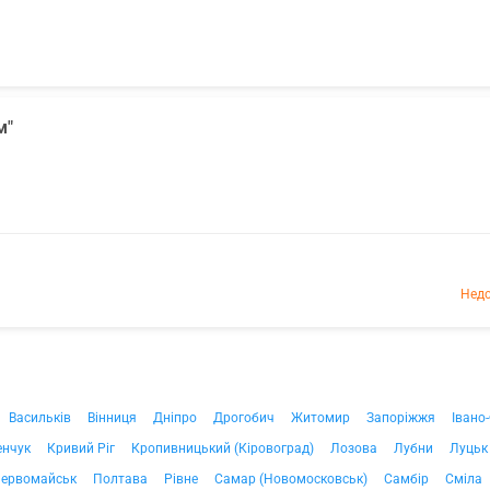
м"
Недо
Васильків
Вінниця
Дніпро
Дрогобич
Житомир
Запоріжжя
Івано
енчук
Кривий Ріг
Кропивницький (Кіровоград)
Лозова
Лубни
Луцьк
ервомайськ
Полтава
Рівне
Самар (Новомосковськ)
Самбір
Сміла