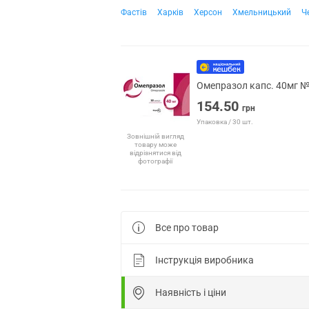
Фастів
Харків
Херсон
Хмельницький
Ч
Омепразол капс. 40мг 
154.50
грн
Упаковка / 30 шт.
Зовнішній вигляд
товару може
відрізнятися від
фотографії
Все про товар
Інструкція виробника
Наявність і ціни