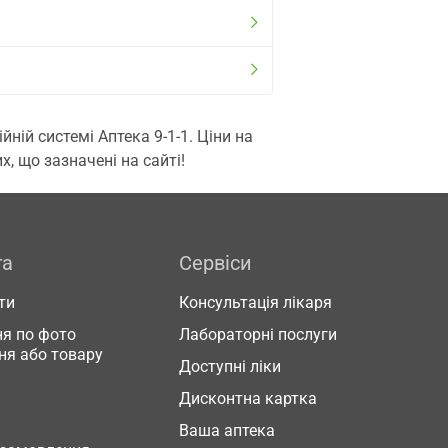
ій системі Аптека 9-1-1. Ціни на
, що зазначені на сайті!
га
Сервіси
ти
Консультація лікаря
я по фото
Лабораторні послуги
ня або товару
Доступні ліки
Дисконтна картка
Ваша аптека