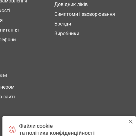
 замовлення
Довідник ліків
кості
Симптоми і захворювання
ня
Бренди
 питання
Виробники
елефони
рам
тнером
а сайті
Файли cookie
та політика конфіденційності