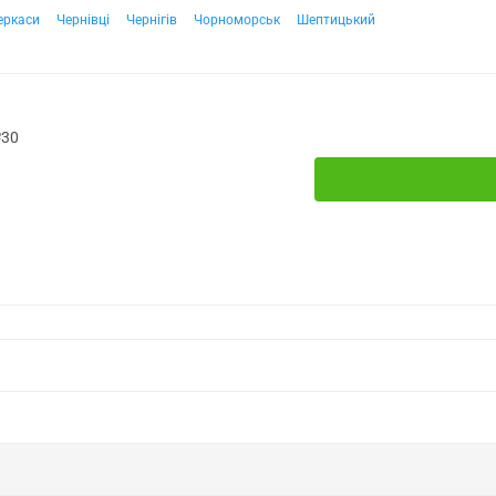
еркаси
Чернівці
Чернігів
Чорноморськ
Шептицький
№30