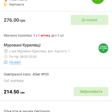
Укрпошта
276.00
До кошика
грн
Муровані Курилівці
:
1
з
1
аптека
, де є
1
шт.
Муровані Курилівці
с-ще Муровані Курилівці, вул. Єдності, 1
Пн-Нд: 08:00-20:00
На мапі
Омепразол капс. 40мг №30
ПАТ ФАРМАК
214.50
Забронювати
грн
Шукати в інших регіонах