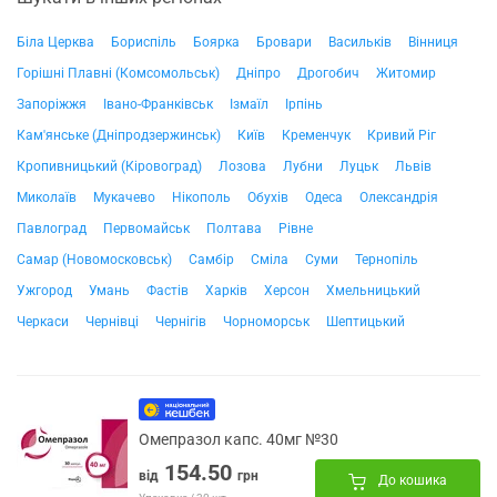
Біла Церква
Бориспіль
Боярка
Бровари
Васильків
Вінниця
Горішні Плавні (Комсомольськ)
Дніпро
Дрогобич
Житомир
Запоріжжя
Івано-Франківськ
Ізмаїл
Ірпінь
Кам'янське (Дніпродзержинськ)
Київ
Кременчук
Кривий Ріг
Кропивницький (Кіровоград)
Лозова
Лубни
Луцьк
Львів
Миколаїв
Мукачево
Нікополь
Обухів
Одеса
Олександрія
Павлоград
Первомайськ
Полтава
Рівне
Самар (Новомосковськ)
Самбір
Сміла
Суми
Тернопіль
Ужгород
Умань
Фастів
Харків
Херсон
Хмельницький
Черкаси
Чернівці
Чернігів
Чорноморськ
Шептицький
Омепразол капс. 40мг №30
154.50
від
грн
До кошика