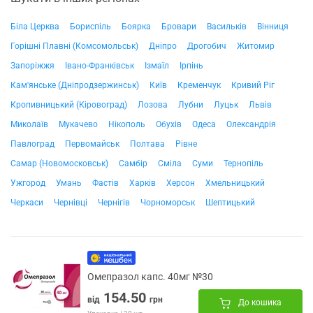
Біла Церква
Бориспіль
Боярка
Бровари
Васильків
Вінниця
Горішні Плавні (Комсомольськ)
Дніпро
Дрогобич
Житомир
Запоріжжя
Івано-Франківськ
Ізмаїл
Ірпінь
Кам'янське (Дніпродзержинськ)
Київ
Кременчук
Кривий Ріг
Кропивницький (Кіровоград)
Лозова
Лубни
Луцьк
Львів
Миколаїв
Мукачево
Нікополь
Обухів
Одеса
Олександрія
Павлоград
Первомайськ
Полтава
Рівне
Самар (Новомосковськ)
Самбір
Сміла
Суми
Тернопіль
Ужгород
Умань
Фастів
Харків
Херсон
Хмельницький
Черкаси
Чернівці
Чернігів
Чорноморськ
Шептицький
Омепразол капс. 40мг №30
154.50
від
грн
До кошика