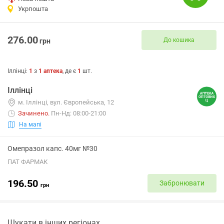
Укрпошта
276.00
До кошика
грн
Іллінці
:
1
з
1
аптека
, де є
1
шт.
Іллінці
м. Іллінці, вул. Європейська, 12
Зачинено
.
Пн-Нд: 08:00-21:00
На мапі
Омепразол капс. 40мг №30
ПАТ ФАРМАК
196.50
Забронювати
грн
Шукати в інших регіонах