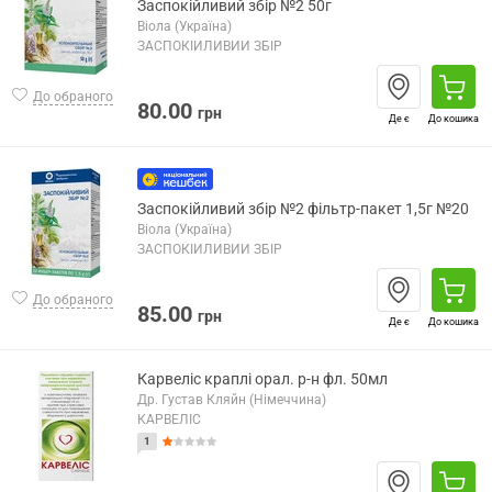
Заспокійливий збір №2 50г
Віола (Україна)
ЗАСПОКІЙЛИВИЙ ЗБІР
До обраного
80.00
грн
Де є
До кошика
Заспокійливий збір №2 фільтр-пакет 1,5г №20
Віола (Україна)
ЗАСПОКІЙЛИВИЙ ЗБІР
До обраного
85.00
грн
Де є
До кошика
Карвеліс краплі орал. р-н фл. 50мл
Др. Густав Кляйн (Німеччина)
КАРВЕЛІС
1