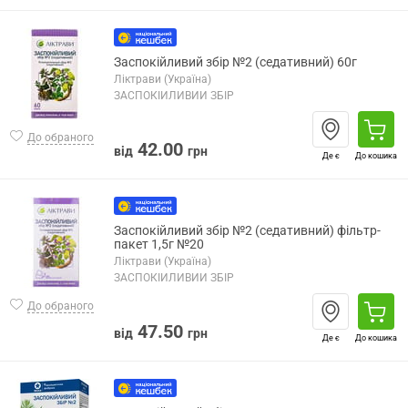
Заспокійливий збір №2 (седативний) 60г
Ліктрави (Україна)
ЗАСПОКІЙЛИВИЙ ЗБІР
До обраного
42.00
від
грн
Де є
До кошика
Заспокійливий збір №2 (седативний) фільтр-
пакет 1,5г №20
Ліктрави (Україна)
ЗАСПОКІЙЛИВИЙ ЗБІР
До обраного
47.50
від
грн
Де є
До кошика