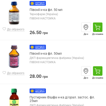
Півонії н-ка фл. 50 мл
Тернофарм (Україна)
ПІВОНІЇ НАСТОЙКА
До обраного
26.50
грн
Де є
До кошика
Півонії н-ка фл. 50мл
ДКП фармацевтична фабрика (Україна)
ПІВОНІЇ НАСТОЙКА
До обраного
28.00
грн
Де є
До кошика
Пустирник-Вішфа н-ка д/орал. застос. фл.
25мл
ДКП фармацевтична фабрика (Україна)