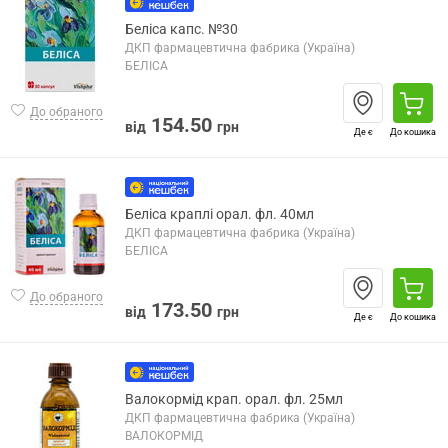
Беліса капс. №30
ДКП фармацевтична фабрика (Україна)
БЕЛІСА
До обраного
154.50
від
грн
Де є
До кошика
Беліса краплі орал. фл. 40мл
ДКП фармацевтична фабрика (Україна)
БЕЛІСА
До обраного
173.50
від
грн
Де є
До кошика
Валокормід крап. орал. фл. 25мл
ДКП фармацевтична фабрика (Україна)
ВАЛОКОРМІД