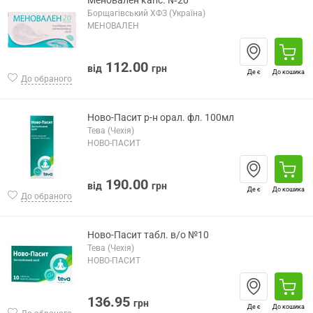
Меновален капс. №20
Борщагівський ХФЗ (Україна)
МЕНОВАЛЕН
112.00
від
грн
Де є
До кошика
До обраного
Ново-Пасит р-н орал. фл. 100мл
Тева (Чехія)
НОВО-ПАСИТ
190.00
від
грн
Де є
До кошика
До обраного
Ново-Пасит табл. в/о №10
Тева (Чехія)
НОВО-ПАСИТ
136.95
грн
Де є
До кошика