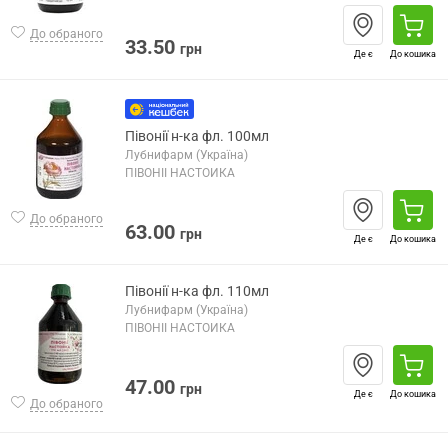
До обраного
33.50
грн
Де є
До кошика
Півонії н-ка фл. 100мл
Лубнифарм (Україна)
ПІВОНІЇ НАСТОЙКА
До обраного
63.00
грн
Де є
До кошика
Півонії н-ка фл. 110мл
Лубнифарм (Україна)
ПІВОНІЇ НАСТОЙКА
47.00
грн
Де є
До кошика
До обраного