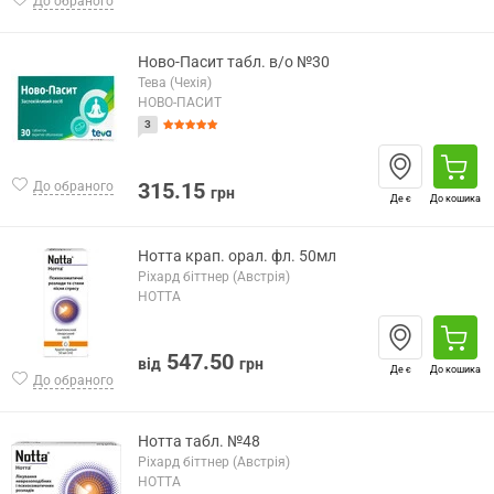
До обраного
Ново-Пасит табл. в/о №30
Тева (Чехія)
НОВО-ПАСИТ
3
315.15
До обраного
грн
Де є
До кошика
Нотта крап. орал. фл. 50мл
Ріхард біттнер (Австрія)
НОТТА
547.50
від
грн
Де є
До кошика
До обраного
Нотта табл. №48
Ріхард біттнер (Австрія)
НОТТА