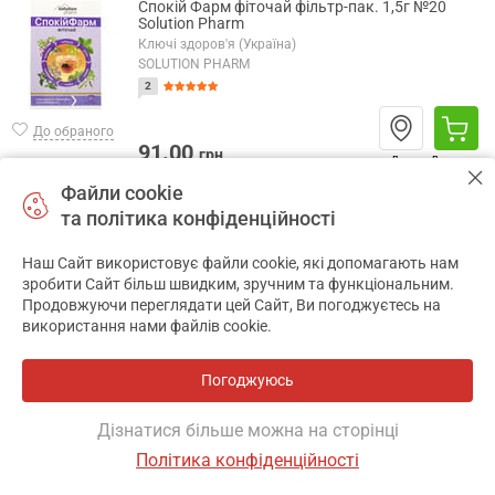
Спокій Фарм фіточай фільтр-пак. 1,5г №20
Solution Pharm
Ключі здоров'я (Україна)
SOLUTION PHARM
2
До обраного
91.00
грн
Де є
До кошика
Файли cookie
та політика конфіденційності
Стрес-гран гран. пенал 10г
Національний гомеопатичний союз (Україна)
СТРЕС-ГРАН
Наш Сайт використовує файли cookie, які допомагають нам
✕
зробити Сайт більш швидким, зручним та функціональним.
Продовжуючи переглядати цей Сайт, Ви погоджуєтесь на
237.05
використання нами файлів cookie.
грн
Де є
До кошика
До обраного
Погоджуюсь
Дізнатися більше можна на сторінці
Стрес-офф капс. №20 Solution Pharm
Політика конфіденційності
Фармаком (Україна)
SOLUTION PHARM
ОСНОВНЕ
ІНСТРУКЦІЯ
ДЕ Є
АНАЛОГИ
ВІДГУКИ