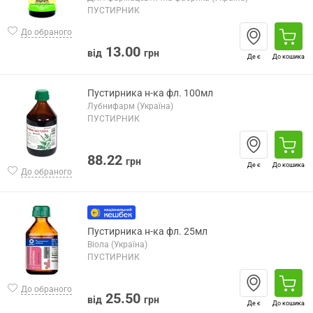
ПУСТИРНИК
До обраного
13.00
від
грн
Де є
До кошика
Пустирника н-ка фл. 100мл
Лубнифарм (Україна)
ПУСТИРНИК
88.22
грн
Де є
До кошика
До обраного
Пустирника н-ка фл. 25мл
Віола (Україна)
ПУСТИРНИК
До обраного
25.50
від
грн
Де є
До кошика