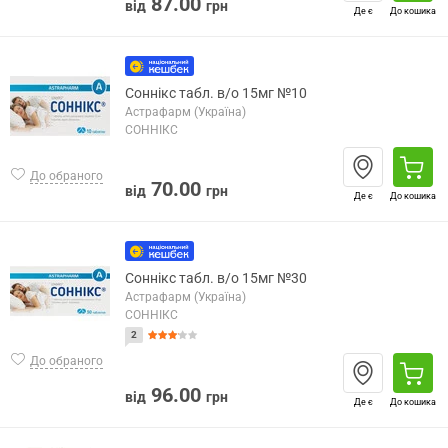
87.00
від
грн
Де є
До кошика
Соннікс табл. в/о 15мг №10
Астрафарм (Україна)
СОННІКС
До обраного
70.00
від
грн
Де є
До кошика
Соннікс табл. в/о 15мг №30
Астрафарм (Україна)
СОННІКС
2
До обраного
96.00
від
грн
Де є
До кошика