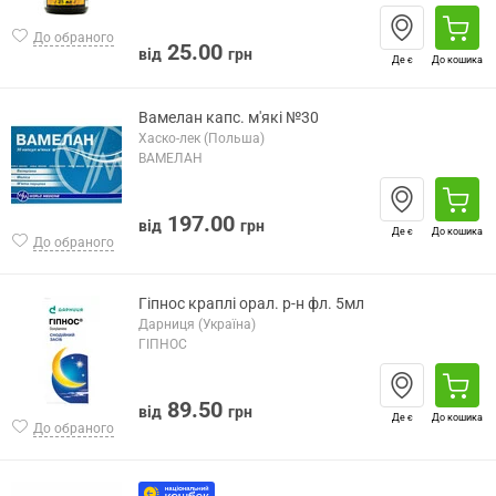
До обраного
25.00
від
грн
Де є
До кошика
Вамелан капс. м'які №30
Хаско-лек (Польша)
ВАМЕЛАН
197.00
від
грн
Де є
До кошика
До обраного
Гіпнос краплі орал. р-н фл. 5мл
Дарниця (Україна)
ГІПНОС
89.50
від
грн
Де є
До кошика
До обраного