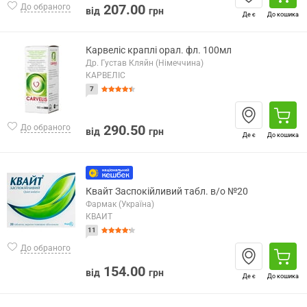
207.00
До обраного
від
грн
Де є
До кошика
Карвеліс краплі орал. фл. 100мл
Др. Густав Кляйн (Німеччина)
КАРВЕЛІС
7
290.50
До обраного
від
грн
Де є
До кошика
Квайт Заспокійливий табл. в/о №20
Фармак (Україна)
КВАЙТ
11
До обраного
154.00
від
грн
Де є
До кошика