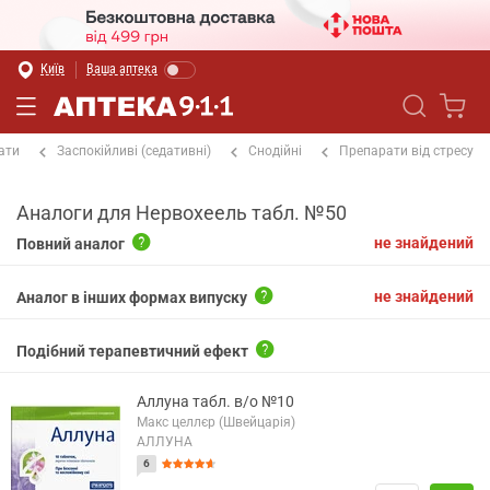
Київ
Ваша аптека
ати
Заспокійливі (седативні)
Снодійні
Препарати від стресу
Аналоги для Нервохеель табл. №50
не знайдений
Повний аналог
не знайдений
Аналог в інших формах випуску
Подібний терапевтичний ефект
Аллуна табл. в/о №10
Макс целлєр (Швейцарія)
АЛЛУНА
6