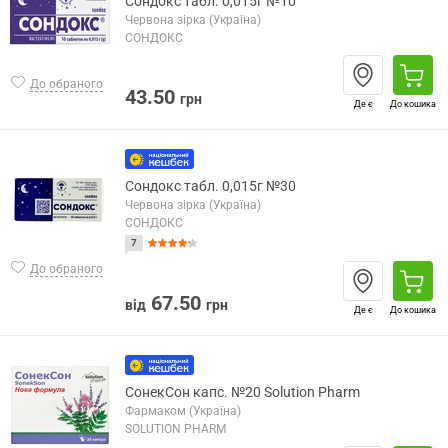
Сондокс табл. 0,015г №10
Червона зірка (Україна)
СОНДОКС
До обраного
43.50
грн
Де є
До кошика
Сондокс табл. 0,015г №30
Червона зірка (Україна)
СОНДОКС
7
До обраного
67.50
від
грн
Де є
До кошика
СонекСон капс. №20 Solution Pharm
Фармаком (Україна)
SOLUTION PHARM