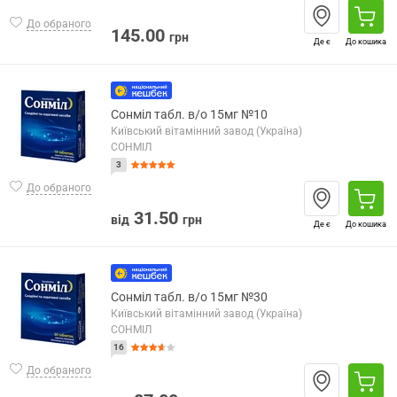
До обраного
145.00
грн
Де є
До кошика
Сонміл табл. в/о 15мг №10
Київський вітамінний завод (Україна)
СОНМІЛ
3
До обраного
31.50
від
грн
Де є
До кошика
Сонміл табл. в/о 15мг №30
Київський вітамінний завод (Україна)
СОНМІЛ
16
До обраного