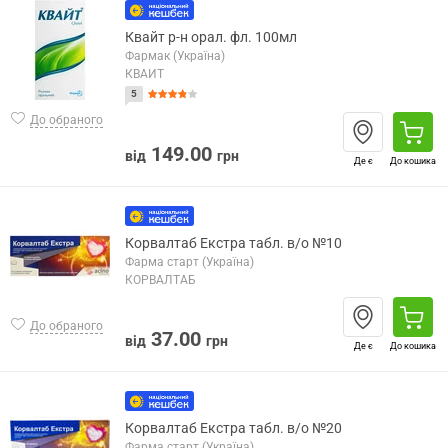
Квайт р-н орал. фл. 100мл
Фармак (Україна)
КВАЙТ
5
До обраного
149.00
від
грн
Де є
До кошика
Корвалтаб Екстра табл. в/о №10
Фарма старт (Україна)
КОРВАЛТАБ
До обраного
37.00
від
грн
Де є
До кошика
Корвалтаб Екстра табл. в/о №20
Фарма старт (Україна)