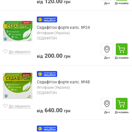
120.00
від
грн
Де є
До кошика
Седафітон форте капс. №24
Фітофарм (Україна)
СЕДАФІТОН
До обраного
200.00
від
грн
Де є
До кошика
Седафітон форте капс. №48
Фітофарм (Україна)
СЕДАФІТОН
До обраного
640.00
від
грн
Де є
До кошика