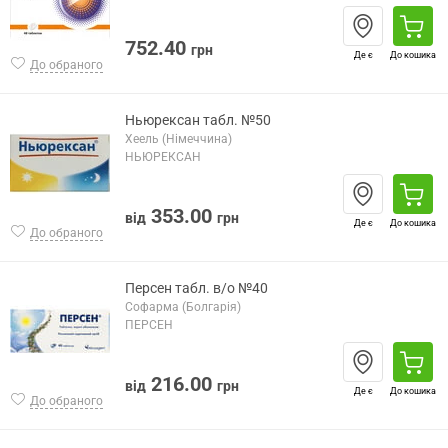
752.40
грн
Де є
До кошика
До обраного
Ньюрексан табл. №50
Хеель (Німеччина)
НЬЮРЕКСАН
353.00
від
грн
Де є
До кошика
До обраного
Персен табл. в/о №40
Софарма (Болгарія)
ПЕРСЕН
216.00
від
грн
Де є
До кошика
До обраного