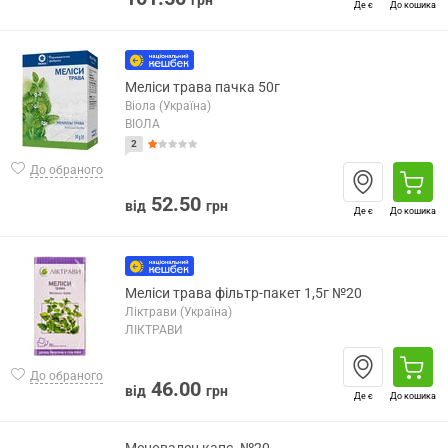
грн
Де є
До кошика
Меліси трава пачка 50г
Віола (Україна)
ВІОЛА
2
До обраного
52.50
від
грн
Де є
До кошика
Меліси трава фільтр-пакет 1,5г №20
Ліктрави (Україна)
ЛІКТРАВИ
До обраного
46.00
від
грн
Де є
До кошика