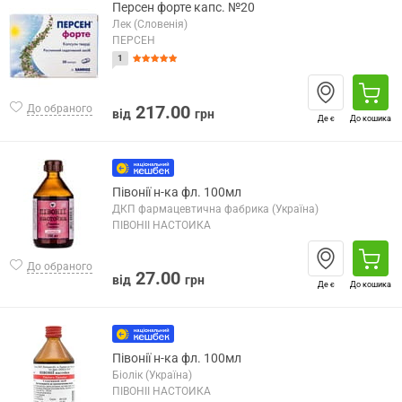
Персен форте капс. №20
Лек (Словенія)
ПЕРСЕН
1
217.00
До обраного
від
грн
Де є
До кошика
Півонії н-ка фл. 100мл
ДКП фармацевтична фабрика (Україна)
ПІВОНІЇ НАСТОЙКА
До обраного
27.00
від
грн
Де є
До кошика
Півонії н-ка фл. 100мл
Біолік (Україна)
ПІВОНІЇ НАСТОЙКА