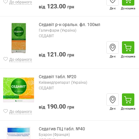
До обраного
123.00
від
грн
Де є
До кошика
Седавіт р-н оральн. фл. 100мл
Галичфарм (Україна)
СЕДАВІТ
121.00
від
грн
Де є
До кошика
До обраного
Седавіт табл. №20
Київмедпрепарат (Україна)
СЕДАВІТ
190.00
від
грн
Де є
До кошика
До обраного
Седатив ПЦ табл. №40
Буарон (Франція)