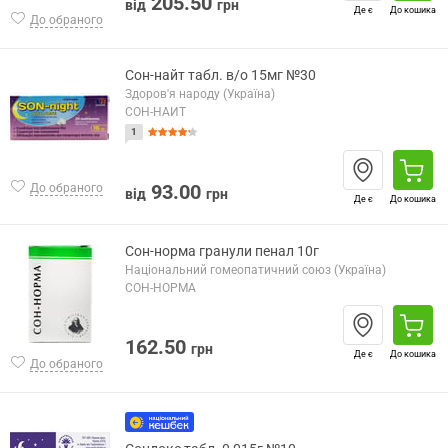
205.50
від
грн
Де є
До кошика
До обраного
Сон-найт табл. в/о 15мг №30
Здоров'я народу (Україна)
СОН-НАЙТ
1
93.00
До обраного
від
грн
Де є
До кошика
Сон-норма гранули пенал 10г
Національний гомеопатичний союз (Україна)
СОН-НОРМА
162.50
грн
Де є
До кошика
До обраного