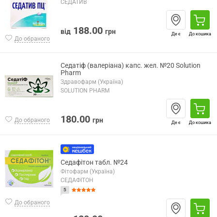
СЕДАТИВ
188.00
від
грн
Де є
До кошика
До обраного
Седатіф (валеріана) капс. жел. №20 Solution
Pharm
Здравофарм (Україна)
SOLUTION PHARM
180.00
грн
До обраного
Де є
До кошика
Седафітон табл. №24
Фітофарм (Україна)
СЕДАФІТОН
5
До обраного