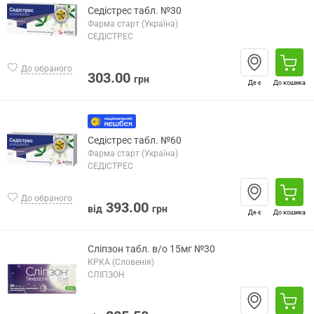
Седістрес табл. №30
Фарма старт (Україна)
СЕДІСТРЕС
До обраного
303.00
грн
Де є
До кошика
Седістрес табл. №60
Фарма старт (Україна)
СЕДІСТРЕС
До обраного
393.00
від
грн
Де є
До кошика
Сліпзон табл. в/о 15мг №30
КРКА (Словенія)
СЛІПЗОН