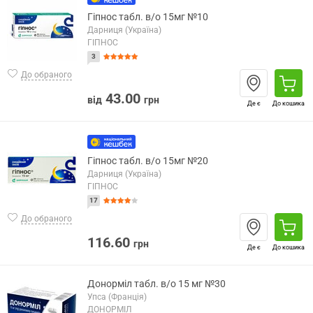
Гіпнос табл. в/о 15мг №10
Дарниця (Україна)
ГІПНОС
3
До обраного
43.00
від
грн
Де є
До кошика
Гіпнос табл. в/о 15мг №20
Дарниця (Україна)
ГІПНОС
17
До обраного
116.60
грн
Де є
До кошика
Донорміл табл. в/о 15 мг №30
Упса (Франція)
ДОНОРМІЛ