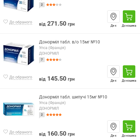
2
271.50
До обраного
від
грн
Де є
До кошика
Донорміл табл. в/о 15мг №10
Упса (Франція)
ДОНОРМІЛ
7
145.50
До обраного
від
грн
Де є
До кошика
Донорміл табл. шипучі 15мг №10
Упса (Франція)
ДОНОРМІЛ
2
160.50
До обраного
від
грн
Де є
До кошика