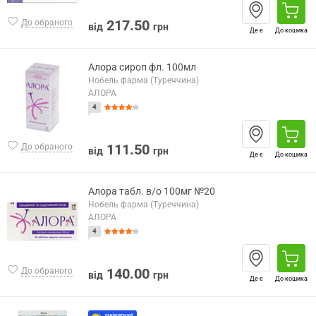
217.50
До обраного
від
грн
Де є
До кошика
Алора сироп фл. 100мл
Нобель фарма (Туреччина)
АЛОРА
4
111.50
До обраного
від
грн
Де є
До кошика
Алора табл. в/о 100мг №20
Нобель фарма (Туреччина)
АЛОРА
4
140.00
До обраного
від
грн
Де є
До кошика