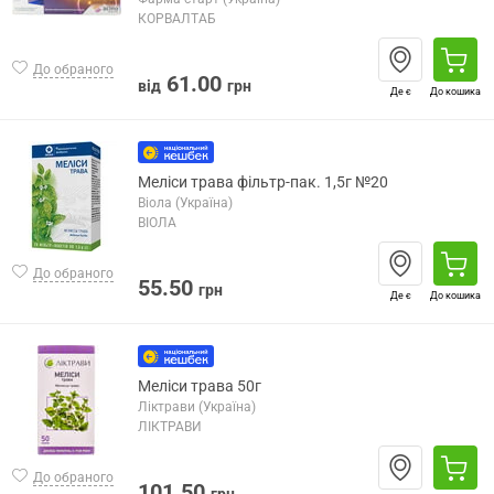
КОРВАЛТАБ
До обраного
61.00
від
грн
Де є
До кошика
Меліси трава фільтр-пак. 1,5г №20
Віола (Україна)
ВІОЛА
До обраного
55.50
грн
Де є
До кошика
Меліси трава 50г
Ліктрави (Україна)
ЛІКТРАВИ
До обраного
101.50