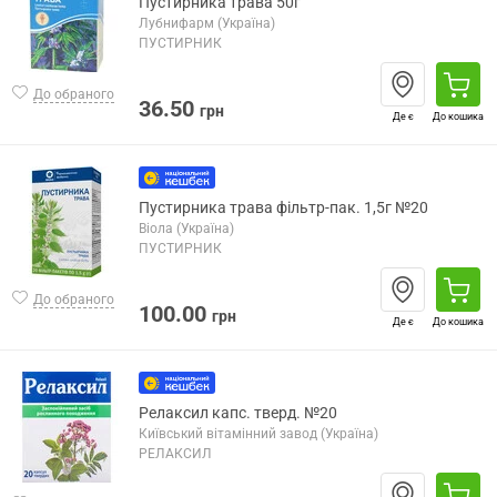
Пустирника трава 50г
Лубнифарм (Україна)
ПУСТИРНИК
До обраного
36.50
грн
Де є
До кошика
Пустирника трава фільтр-пак. 1,5г №20
Віола (Україна)
ПУСТИРНИК
До обраного
100.00
грн
Де є
До кошика
Релаксил капс. тверд. №20
Київський вітамінний завод (Україна)
РЕЛАКСИЛ