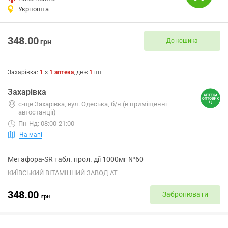
Укрпошта
348.00
До кошика
грн
Захарівка
:
1
з
1
аптека
, де є
1
шт.
Захарівка
с-ще Захарівка, вул. Одеська, б/н (в приміщенні
автостанції)
Пн-Нд: 08:00-21:00
На мапі
Метафора-SR табл. прол. дії 1000мг №60
КИЇВСЬКИЙ ВІТАМІННИЙ ЗАВОД АТ
348.00
Забронювати
грн