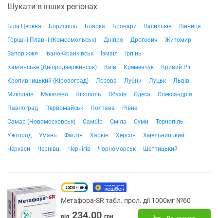
Шукати в інших регіонах
Біла Церква
Бориспіль
Боярка
Бровари
Васильків
Вінниця
Горішні Плавні (Комсомольськ)
Дніпро
Дрогобич
Житомир
Запоріжжя
Івано-Франківськ
Ізмаїл
Ірпінь
Кам'янське (Дніпродзержинськ)
Київ
Кременчук
Кривий Ріг
Кропивницький (Кіровоград)
Лозова
Лубни
Луцьк
Львів
Миколаїв
Мукачево
Нікополь
Обухів
Одеса
Олександрія
Павлоград
Первомайськ
Полтава
Рівне
Самар (Новомосковськ)
Самбір
Сміла
Суми
Тернопіль
Ужгород
Умань
Фастів
Харків
Херсон
Хмельницький
Черкаси
Чернівці
Чернігів
Чорноморськ
Шептицький
Метафора-SR табл. прол. дії 1000мг №60
234.00
від
грн