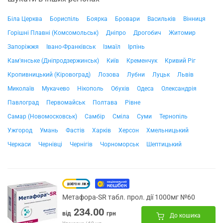
Біла Церква
Бориспіль
Боярка
Бровари
Васильків
Вінниця
Горішні Плавні (Комсомольськ)
Дніпро
Дрогобич
Житомир
Запоріжжя
Івано-Франківськ
Ізмаїл
Ірпінь
Кам'янське (Дніпродзержинськ)
Київ
Кременчук
Кривий Ріг
Кропивницький (Кіровоград)
Лозова
Лубни
Луцьк
Львів
Миколаїв
Мукачево
Нікополь
Обухів
Одеса
Олександрія
Павлоград
Первомайськ
Полтава
Рівне
Самар (Новомосковськ)
Самбір
Сміла
Суми
Тернопіль
Ужгород
Умань
Фастів
Харків
Херсон
Хмельницький
Черкаси
Чернівці
Чернігів
Чорноморськ
Шептицький
Метафора-SR табл. прол. дії 1000мг №60
234.00
від
грн
До кошика