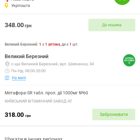
Укрпошта
348.00
До кошика
грн
Великий Березний
:
1
з
1
аптека
, де є
1
шт.
Великий Березний
с-ще Великий Березний, вул. Шевченка, 34
Пн-Нд: 08:00-20:00
На мапі
Метафора-SR табл. прол. дії 1000мг №60
КИЇВСЬКИЙ ВІТАМІННИЙ ЗАВОД АТ
318.00
Забронювати
грн
Шукати в інших регіонах