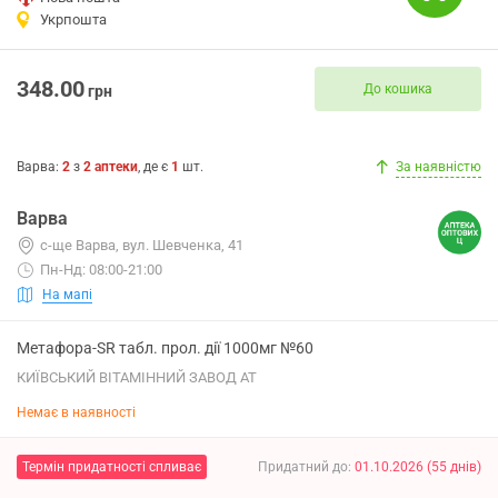
Укрпошта
348.00
До кошика
грн
Варва
:
2
з
2
аптеки
, де є
1
шт.
За наявністю
Варва
с-ще Варва, вул. Шевченка, 41
Пн-Нд: 08:00-21:00
На мапі
Метафора-SR табл. прол. дії 1000мг №60
КИЇВСЬКИЙ ВІТАМІННИЙ ЗАВОД АТ
Немає в наявності
Термін придатності спливає
Придатний до
:
01.10.2026
(
55
днів
)