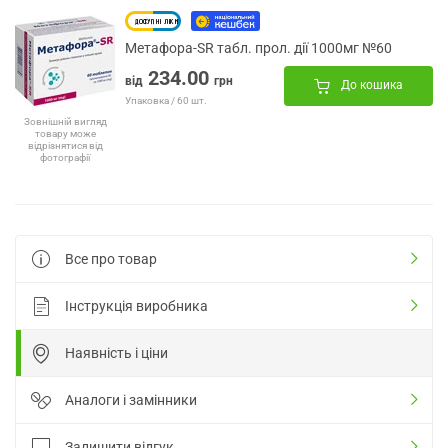
Метафора-SR табл. прол. дії 1000мг №60
234.00
від
грн
До кошика
Упаковка / 60 шт.
Зовнішній вигляд
товару може
відрізнятися від
фотографії
Все про товар
Інструкція виробника
Наявність і ціни
Аналоги і замінники
Залишити відгук