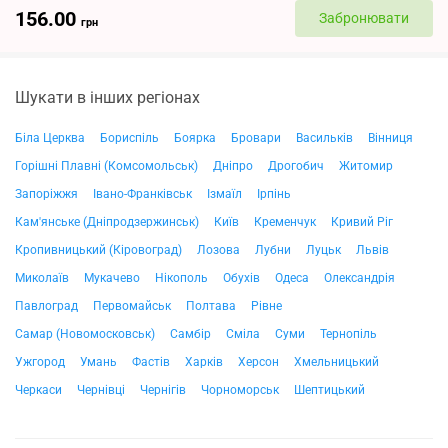
156.00
Забронювати
грн
Шукати в інших регіонах
Біла Церква
Бориспіль
Боярка
Бровари
Васильків
Вінниця
Горішні Плавні (Комсомольськ)
Дніпро
Дрогобич
Житомир
Запоріжжя
Івано-Франківськ
Ізмаїл
Ірпінь
Кам'янське (Дніпродзержинськ)
Київ
Кременчук
Кривий Ріг
Кропивницький (Кіровоград)
Лозова
Лубни
Луцьк
Львів
Миколаїв
Мукачево
Нікополь
Обухів
Одеса
Олександрія
Павлоград
Первомайськ
Полтава
Рівне
Самар (Новомосковськ)
Самбір
Сміла
Суми
Тернопіль
Ужгород
Умань
Фастів
Харків
Херсон
Хмельницький
Черкаси
Чернівці
Чернігів
Чорноморськ
Шептицький