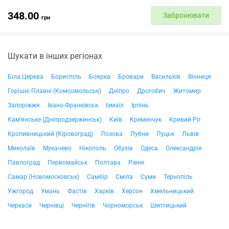
348.00
Забронювати
грн
Шукати в інших регіонах
Біла Церква
Бориспіль
Боярка
Бровари
Васильків
Вінниця
Горішні Плавні (Комсомольськ)
Дніпро
Дрогобич
Житомир
Запоріжжя
Івано-Франківськ
Ізмаїл
Ірпінь
Кам'янське (Дніпродзержинськ)
Київ
Кременчук
Кривий Ріг
Кропивницький (Кіровоград)
Лозова
Лубни
Луцьк
Львів
Миколаїв
Мукачево
Нікополь
Обухів
Одеса
Олександрія
Павлоград
Первомайськ
Полтава
Рівне
Самар (Новомосковськ)
Самбір
Сміла
Суми
Тернопіль
Ужгород
Умань
Фастів
Харків
Херсон
Хмельницький
Черкаси
Чернівці
Чернігів
Чорноморськ
Шептицький