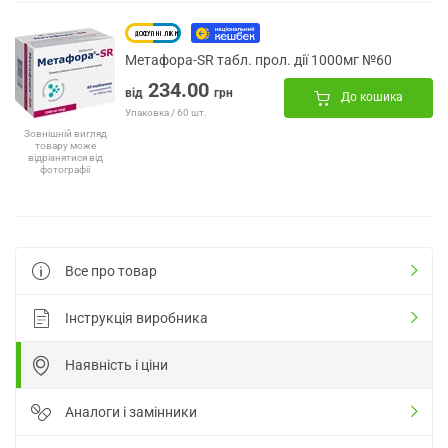
Метафора-SR табл. прол. дії 1000мг №60
234.00
від
грн
До кошика
Упаковка / 60 шт.
Зовнішній вигляд
товару може
відрізнятися від
фотографії
Все про товар
Інструкція виробника
Наявність і ціни
Аналоги і замінники