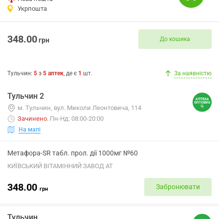
Укрпошта
348.00
До кошика
грн
Тульчин
:
5
з
5
аптек
, де є
1
шт.
За наявністю
Тульчин 2
м. Тульчин, вул. Миколи Леонтовича, 114
Зачинено
.
Пн-Нд: 08:00-20:00
На мапі
Метафора-SR табл. прол. дії 1000мг №60
КИЇВСЬКИЙ ВІТАМІННИЙ ЗАВОД АТ
348.00
Забронювати
грн
Тульчин