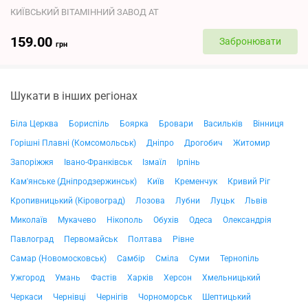
КИЇВСЬКИЙ ВІТАМІННИЙ ЗАВОД АТ
159.00
Забронювати
грн
Шукати в інших регіонах
Біла Церква
Бориспіль
Боярка
Бровари
Васильків
Вінниця
Горішні Плавні (Комсомольськ)
Дніпро
Дрогобич
Житомир
Запоріжжя
Івано-Франківськ
Ізмаїл
Ірпінь
Кам'янське (Дніпродзержинськ)
Київ
Кременчук
Кривий Ріг
Кропивницький (Кіровоград)
Лозова
Лубни
Луцьк
Львів
Миколаїв
Мукачево
Нікополь
Обухів
Одеса
Олександрія
Павлоград
Первомайськ
Полтава
Рівне
Самар (Новомосковськ)
Самбір
Сміла
Суми
Тернопіль
Ужгород
Умань
Фастів
Харків
Херсон
Хмельницький
Черкаси
Чернівці
Чернігів
Чорноморськ
Шептицький