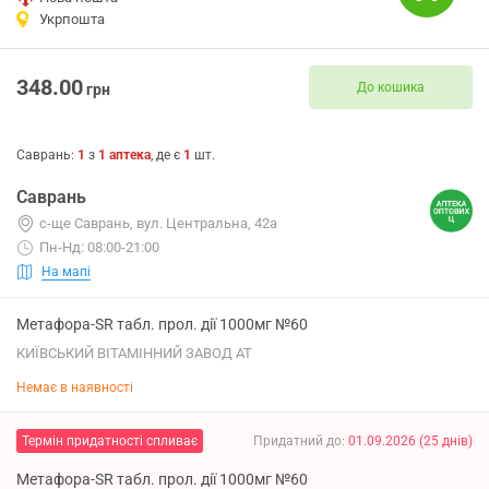
Укрпошта
348.00
До кошика
грн
Саврань
:
1
з
1
аптека
, де є
1
шт.
Саврань
с-ще Саврань, вул. Центральна, 42а
Пн-Нд: 08:00-21:00
На мапі
Метафора-SR табл. прол. дії 1000мг №60
КИЇВСЬКИЙ ВІТАМІННИЙ ЗАВОД АТ
Немає в наявності
Термін придатності спливає
Придатний до
:
01.09.2026
(
25
днів
)
Метафора-SR табл. прол. дії 1000мг №60