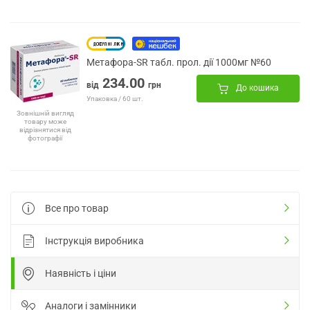
Метафора-SR табл. прол. дії 1000мг №60
234.00
від
грн
До кошика
Упаковка / 60 шт.
Зовнішній вигляд
товару може
відрізнятися від
фотографії
Все про товар
Інструкція виробника
Наявність і ціни
Аналоги і замінники