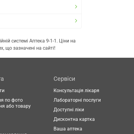
ій системі Аптека 9-1-1. Ціни на
, що зазначені на сайті!
га
Сервіси
ти
Консультація лікаря
я по фото
Лабораторні послуги
ня або товару
Доступні ліки
Дисконтна картка
Ваша аптека