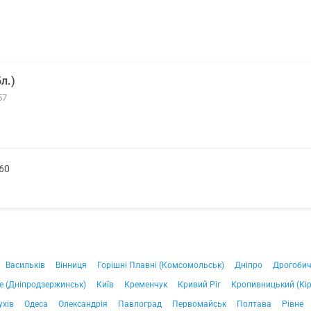
л.)
57
60
Васильків
Вінниця
Горішні Плавні (Комсомольськ)
Дніпро
Дрогоби
е (Дніпродзержинськ)
Київ
Кременчук
Кривий Ріг
Кропивницький (Кі
ухів
Одеса
Олександрія
Павлоград
Первомайськ
Полтава
Рівне