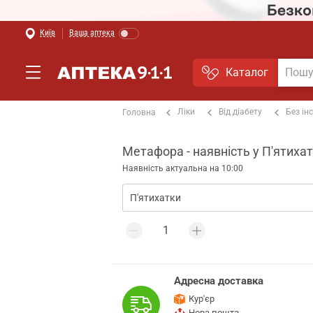
Київ
Ваша аптека
Каталог
Ліки
Від діабету
Без ін
Головна
Метафора - наявність у П'ятиха
Наявність актуальна на 10:00
Адресна доставка
Кур'єр
Нова пошта