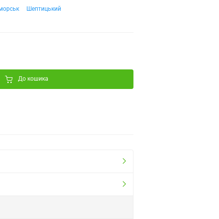
морськ
Шептицький
До кошика