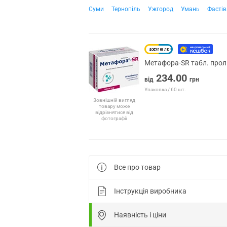
Суми
Тернопіль
Ужгород
Умань
Фастів
Метафора-SR табл. прол.
234.00
від
грн
Упаковка / 60 шт.
Зовнішній вигляд
товару може
відрізнятися від
фотографії
Все про товар
Інструкція виробника
Наявність і ціни