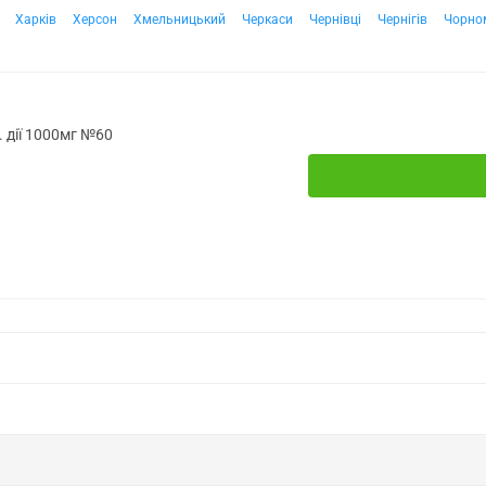
Харків
Херсон
Хмельницький
Черкаси
Чернівці
Чернігів
Чорно
 дії 1000мг №60