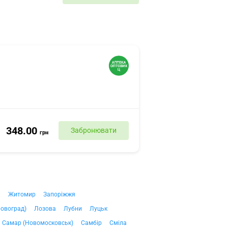
348.00
Забронювати
грн
ч
Житомир
Запоріжжя
ровоград)
Лозова
Лубни
Луцьк
Самар (Новомосковськ)
Самбір
Сміла