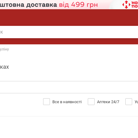
суліну
тках
Все в наявності
Аптеки 24/7
У