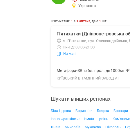
Укрпошта
П'ятихатки
:
1
з
1
аптека
, де є
1
шт.
П'ятихатки (Дніпропетровська об
м. П'ятихатки, вул. Олександрійська, 
Пн-Нд: 08:00-21:00
На мапі
Метафора-SR табл. прол. дії 1000мг №
КИЇВСЬКИЙ ВІТАМІННИЙ ЗАВОД АТ
Шукати в інших регіонах
Біла Церква
Бориспіль
Боярка
Бровари
Івано-Франківськ
Ізмаїл
Ірпінь
Кам'янськ
Львів
Миколаїв
Мукачево
Нікополь
Об