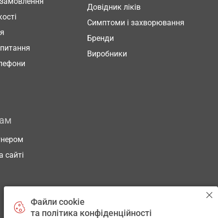
 замовлення
Довідник ліків
кості
Симптоми і захворювання
ня
Бренди
 питання
Виробники
елефони
рам
тнером
а сайті
Файли cookie
та політика конфіденційності