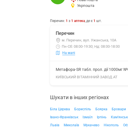
Укрпошта
Перечин
:
1
з
1
аптека
, де є
1
шт.
Перечин
м. Перечин, вул. Ужанська, 10А
Пн-Сб: 08:00-19:30; Нд: 08:00-18:00
На мапі
Метафора-SR табл. прол. дії 1000мг №
КИЇВСЬКИЙ ВІТАМІННИЙ ЗАВОД АТ
Шукати в інших регіонах
Біла Церква
Бориспіль
Боярка
Бровари
Івано-Франківськ
Ізмаїл
Ірпінь
Кам'янськ
Львів
Миколаїв
Мукачево
Нікополь
Об