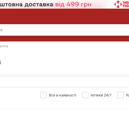
суліну
і
Все в наявності
Аптеки 24/7
У