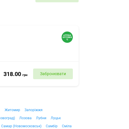
318.00
Забронювати
грн
ч
Житомир
Запоріжжя
ровоград)
Лозова
Лубни
Луцьк
Самар (Новомосковськ)
Самбір
Сміла