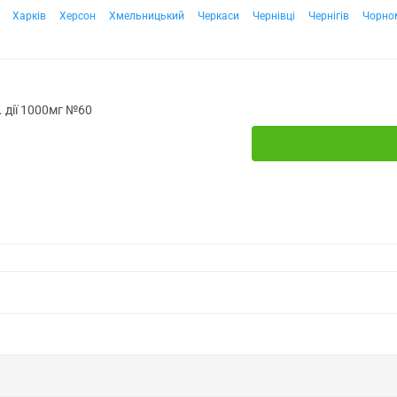
Харків
Херсон
Хмельницький
Черкаси
Чернівці
Чернігів
Чорно
 дії 1000мг №60