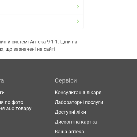
ій системі Аптека 9-1-1. Ціни на
, що зазначені на сайті!
га
Сервіси
ти
Консультація лікаря
я по фото
Лабораторні послуги
ня або товару
Доступні ліки
Дисконтна картка
Ваша аптека