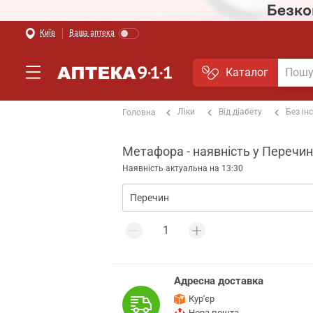
Київ
Ваша аптека
Каталог
Ліки
Від діабету
Без ін
Головна
Метафора - наявність у Перечин
Наявність актуальна на 13:30
Адресна доставка
Кур'єр
Нова пошта