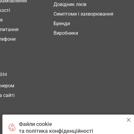
 замовлення
Довідник ліків
кості
Симптоми і захворювання
ня
Бренди
 питання
Виробники
елефони
рам
тнером
а сайті
Файли cookie
та політика конфіденційності