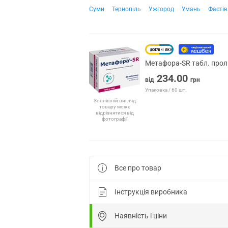
Суми
Тернопіль
Ужгород
Умань
Фастів
Метафора-SR табл. прол.
234.00
від
грн
Упаковка / 60 шт.
Зовнішній вигляд
товару може
відрізнятися від
фотографії
Все про товар
Інструкція виробника
Наявність і ціни