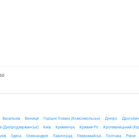
60
Васильків
Вінниця
Горішні Плавні (Комсомольськ)
Дніпро
Дрогоби
е (Дніпродзержинськ)
Київ
Кременчук
Кривий Ріг
Кропивницький (Кі
ухів
Одеса
Олександрія
Павлоград
Первомайськ
Полтава
Рівне