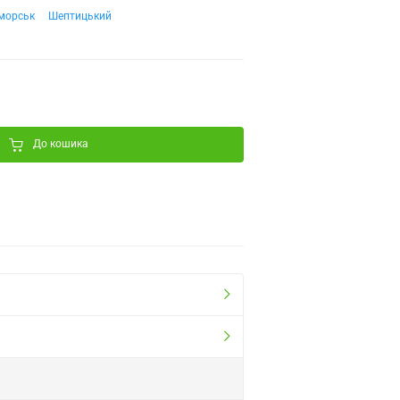
морськ
Шептицький
До кошика