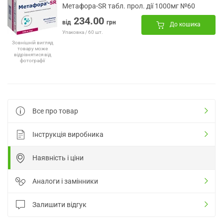
Метафора-SR табл. прол. дії 1000мг №60
234.00
від
грн
До кошика
Упаковка / 60 шт.
Зовнішній вигляд
товару може
відрізнятися від
фотографії
Все про товар
Інструкція виробника
Наявність і ціни
Аналоги і замінники
Залишити відгук