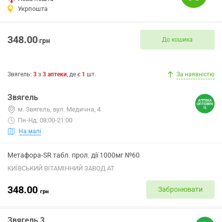
Укрпошта
348.00
До кошика
грн
Звягель
:
3
з
3
аптеки
, де є
1
шт.
За наявністю
Звягель
м. Звягель, вул. Медична, 4
Пн-Нд: 08:00-21:00
На мапі
Метафора-SR табл. прол. дії 1000мг №60
КИЇВСЬКИЙ ВІТАМІННИЙ ЗАВОД АТ
348.00
Забронювати
грн
Звягель 3