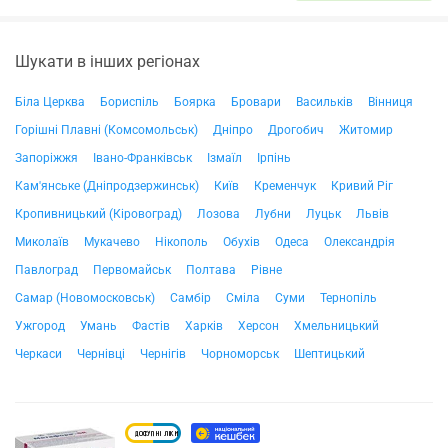
Шукати в інших регіонах
Біла Церква
Бориспіль
Боярка
Бровари
Васильків
Вінниця
Горішні Плавні (Комсомольськ)
Дніпро
Дрогобич
Житомир
Запоріжжя
Івано-Франківськ
Ізмаїл
Ірпінь
Кам'янське (Дніпродзержинськ)
Київ
Кременчук
Кривий Ріг
Кропивницький (Кіровоград)
Лозова
Лубни
Луцьк
Львів
Миколаїв
Мукачево
Нікополь
Обухів
Одеса
Олександрія
Павлоград
Первомайськ
Полтава
Рівне
Самар (Новомосковськ)
Самбір
Сміла
Суми
Тернопіль
Ужгород
Умань
Фастів
Харків
Херсон
Хмельницький
Черкаси
Чернівці
Чернігів
Чорноморськ
Шептицький