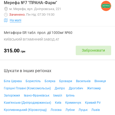
Мерефа №7 "ПРАНА-Фарм"
м. Мерефа, вул. Дніпровська, 221
Зачинено
.
Пн-Нд: 07:30-19:30
На мапі
Метафора-SR табл. прол. дії 1000мг №60
КИЇВСЬКИЙ ВІТАМІННИЙ ЗАВОД АТ
315.00
Забронювати
грн
Шукати в інших регіонах
Біла Церква
Бориспіль
Боярка
Бровари
Васильків
Вінниця
Горішні Плавні (Комсомольськ)
Дніпро
Дрогобич
Житомир
Запоріжжя
Івано-Франківськ
Ізмаїл
Ірпінь
Кам'янське (Дніпродзержинськ)
Київ
Кременчук
Кривий Ріг
Кропивницький (Кіровоград)
Лозова
Лубни
Луцьк
Львів