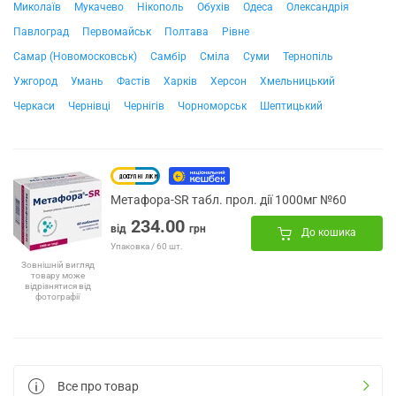
Миколаїв
Мукачево
Нікополь
Обухів
Одеса
Олександрія
Павлоград
Первомайськ
Полтава
Рівне
Самар (Новомосковськ)
Самбір
Сміла
Суми
Тернопіль
Ужгород
Умань
Фастів
Харків
Херсон
Хмельницький
Черкаси
Чернівці
Чернігів
Чорноморськ
Шептицький
Метафора-SR табл. прол. дії 1000мг №60
234.00
від
грн
До кошика
Упаковка / 60 шт.
Зовнішній вигляд
товару може
відрізнятися від
фотографії
Все про товар