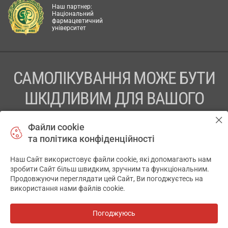
Наш партнер:
Національний
фармацевтичний
університет
САМОЛІКУВАННЯ МОЖЕ БУТИ
ШКІДЛИВИМ ДЛЯ ВАШОГО
ЗДОРОВ’Я
Файли cookie
та політика конфіденційності
ПЕРЕД ЗАСТОСУВАННЯМ ПРЕПАРАТУ ПРОКОНСУЛЬТУЙТЕСЬ
З ЛІКАРЕМ
Наш Сайт використовує файли cookie, які допомагають нам
✕
зробити Сайт більш швидким, зручним та функціональним.
ТОВ «АПТЕКА 911.ЮА» Код ЄДРПОУ 43631965.
Продовжуючи переглядати цей Сайт, Ви погоджуєтесь на
використання нами файлів cookie.
Відмова від відповідальності
© 2014-2026. Медична інформаційна система АПТЕКА911.ЮА
Погоджуюсь
Всі аптеки
на мапі