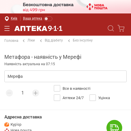
Київ
Ваша аптека
Ліки
Від діабету
Без інсуліну
Головна
Метафора - наявність у Мерефі
Наявність актуальна на 07:15
Все в наявності
Аптеки 24/7
Уцінка
Адресна доставка
Кур'єр
Нова пошта