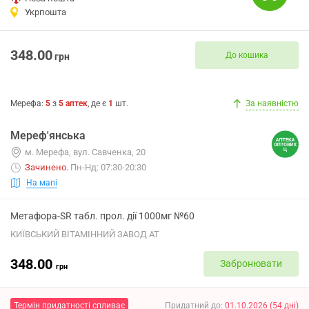
Укрпошта
348.00
До кошика
грн
Мерефа
:
5
з
5
аптек
, де є
1
шт.
За наявністю
Мереф'янська
м. Мерефа, вул. Савченка, 20
Зачинено
.
Пн-Нд: 07:30-20:30
На мапі
Метафора-SR табл. прол. дії 1000мг №60
КИЇВСЬКИЙ ВІТАМІННИЙ ЗАВОД АТ
348.00
Забронювати
грн
Термін придатності спливає
Придатний до
:
01.10.2026
(
54
дні
)