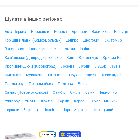
Шукати в інших регіонах
Біла Церква
Бориспіль
Боярка
Бровари
Васильків
Вінниця
Горішні Плавні (Комсомольськ)
Дніпро
Дрогобич
Житомир
Запоріжжя
Івано-Франківськ
Ізмаїл
Ірпінь
Кам'янське (Дніпродзержинськ)
Київ
Кременчук
Кривий Ріг
Кропивницький (Кіровоград)
Лозова
Лубни
Луцьк
Львів
Миколаїв
Мукачево
Нікополь
Обухів
Одеса
Олександрія
Павлоград
Первомайськ
Полтава
Рівне
Самар (Новомосковськ)
Самбір
Сміла
Суми
Тернопіль
Ужгород
Умань
Фастів
Харків
Херсон
Хмельницький
Черкаси
Чернівці
Чернігів
Чорноморськ
Шептицький