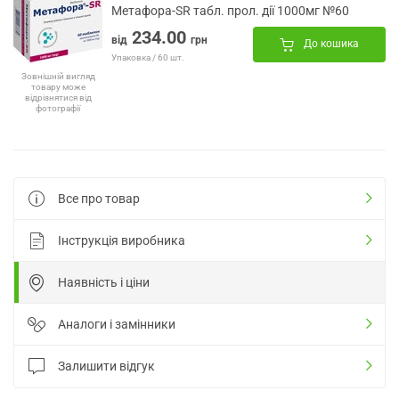
Метафора-SR табл. прол. дії 1000мг №60
234.00
від
грн
До кошика
Упаковка / 60 шт.
Зовнішній вигляд
товару може
відрізнятися від
фотографії
Все про товар
Інструкція виробника
Наявність і ціни
Аналоги і замінники
Залишити відгук