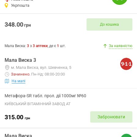
Укрпошта
348.00
До кошика
грн
Мала Виска
:
3
з
3
аптеки
, де є
1
шт.
За наявністю
Мала Виска 3
м. Мала Виска, вул. Шевченка, 5
Зачинено
.
Пн-Нд: 08:00-20:00
На мапі
Метафора-SR табл. прол. дії 1000мг №60
КИЇВСЬКИЙ ВІТАМІННИЙ ЗАВОД АТ
315.00
Забронювати
грн
Мала Виска