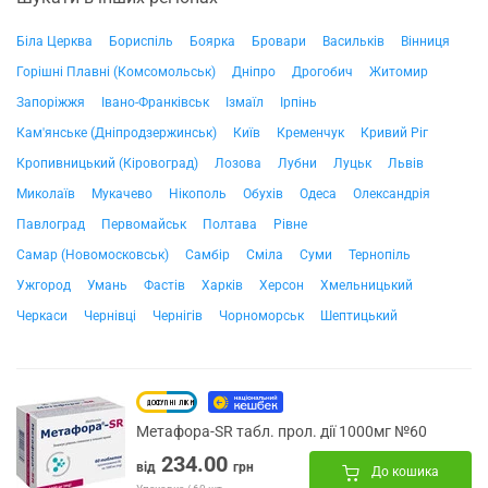
Біла Церква
Бориспіль
Боярка
Бровари
Васильків
Вінниця
Горішні Плавні (Комсомольськ)
Дніпро
Дрогобич
Житомир
Запоріжжя
Івано-Франківськ
Ізмаїл
Ірпінь
Кам'янське (Дніпродзержинськ)
Київ
Кременчук
Кривий Ріг
Кропивницький (Кіровоград)
Лозова
Лубни
Луцьк
Львів
Миколаїв
Мукачево
Нікополь
Обухів
Одеса
Олександрія
Павлоград
Первомайськ
Полтава
Рівне
Самар (Новомосковськ)
Самбір
Сміла
Суми
Тернопіль
Ужгород
Умань
Фастів
Харків
Херсон
Хмельницький
Черкаси
Чернівці
Чернігів
Чорноморськ
Шептицький
Метафора-SR табл. прол. дії 1000мг №60
234.00
від
грн
До кошика