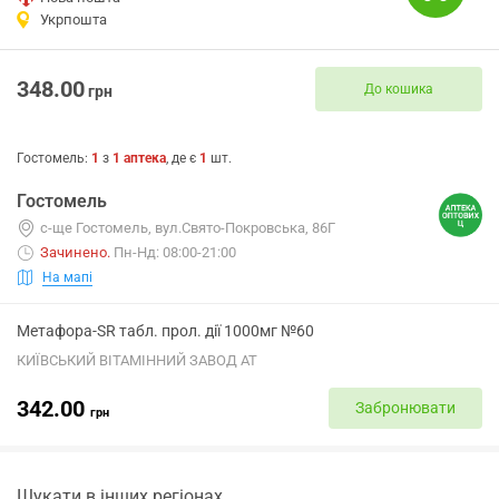
Укрпошта
348.00
До кошика
грн
Гостомель
:
1
з
1
аптека
, де є
1
шт.
Гостомель
с-ще Гостомель, вул.Свято-Покровська, 86Г
Зачинено
.
Пн-Нд: 08:00-21:00
На мапі
Метафора-SR табл. прол. дії 1000мг №60
КИЇВСЬКИЙ ВІТАМІННИЙ ЗАВОД АТ
342.00
Забронювати
грн
Шукати в інших регіонах