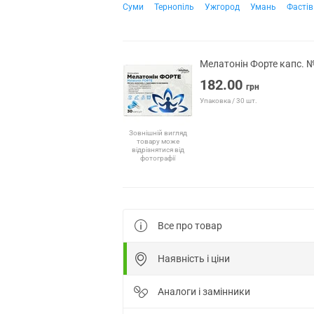
Суми
Тернопіль
Ужгород
Умань
Фастів
Мелатонін Форте капс. №
182.00
грн
Упаковка / 30 шт.
Зовнішній вигляд
товару може
відрізнятися від
фотографії
Все про товар
Наявність і ціни
Аналоги і замінники