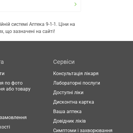
ій системі Аптека 9-1-1. Ціни на
, що зазначені на сайті!
га
Сервіси
ти
Консультація лікаря
я по фото
Лабораторні послуги
ня або товару
Доступні ліки
Дисконтна картка
Ваша аптека
 замовлення
Довідник ліків
кості
Симптоми і захворювання