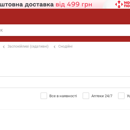
Заспокійливі (седативні)
Снодійні
Все в наявності
Аптеки 24/7
У