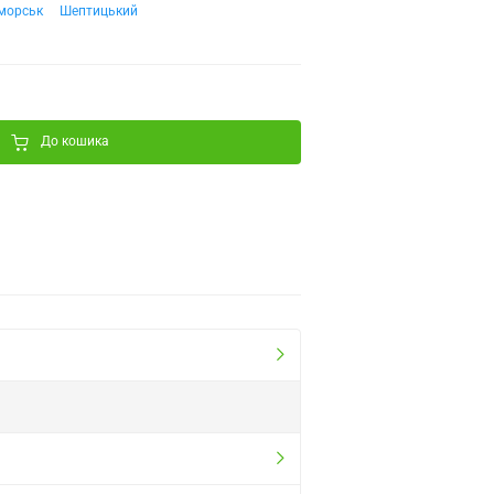
морськ
Шептицький
До кошика