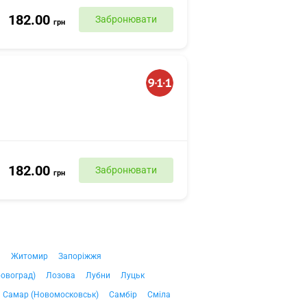
182.00
Забронювати
грн
182.00
Забронювати
грн
ч
Житомир
Запоріжжя
ровоград)
Лозова
Лубни
Луцьк
Самар (Новомосковськ)
Самбір
Сміла