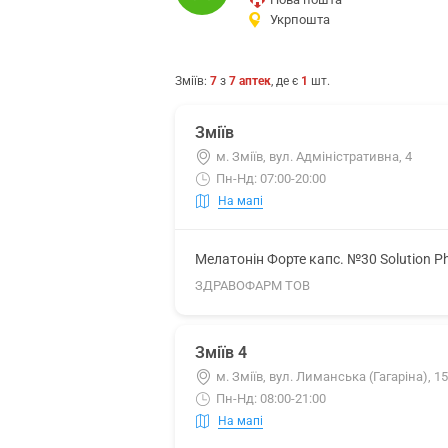
Укрпошта
Зміїв
:
7
з
7
аптек
, де є
1
шт.
Зміїв
м. Зміїв, вул. Адміністративна, 4
Пн-Нд: 07:00-20:00
На мапі
Мелатонін Форте капс. №30 Solution P
ЗДРАВОФАРМ ТОВ
Зміїв 4
м. Зміїв, вул. Лиманська (Гагаріна), 15
Пн-Нд: 08:00-21:00
На мапі