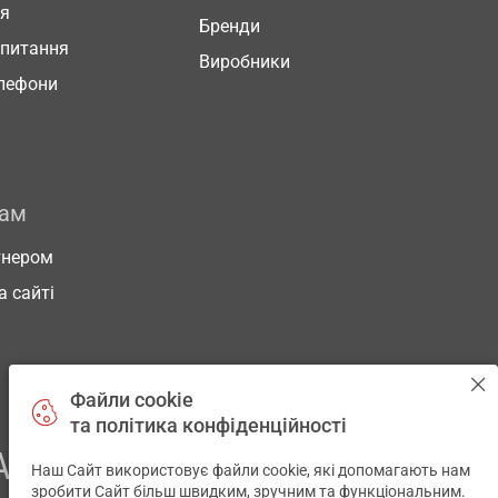
ня
Бренди
 питання
Виробники
елефони
рам
тнером
а сайті
Файли cookie
та політика конфіденційності
АШОГО ЗДОРОВ’Я
Наш Сайт використовує файли cookie, які допомагають нам
✕
зробити Сайт більш швидким, зручним та функціональним.