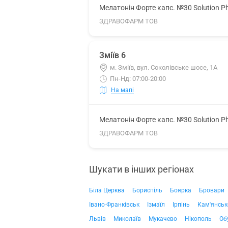
Мелатонін Форте капс. №30 Solution P
ЗДРАВОФАРМ ТОВ
Зміїв 6
м. Зміїв, вул. Соколівське шосе, 1А
Пн-Нд: 07:00-20:00
На мапі
Мелатонін Форте капс. №30 Solution P
ЗДРАВОФАРМ ТОВ
Шукати в інших регіонах
Біла Церква
Бориспіль
Боярка
Бровари
Івано-Франківськ
Ізмаїл
Ірпінь
Кам'янськ
Львів
Миколаїв
Мукачево
Нікополь
Об