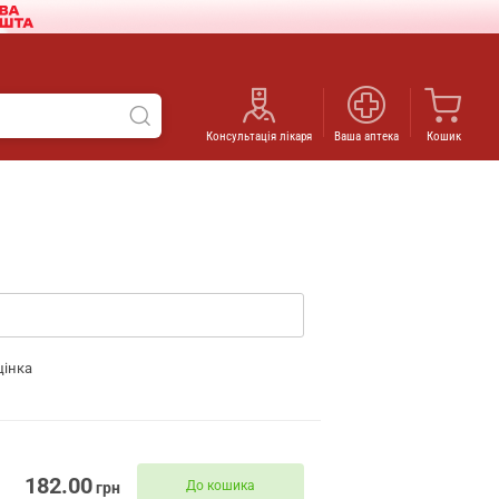
Консультація лікаря
Ваша аптека
Кошик
цінка
182.00
До кошика
грн