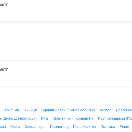
harm
harm
Васильків
Вінниця
Горішні Плавні (Комсомольськ)
Дніпро
Дрогоби
е (Дніпродзержинськ)
Київ
Кременчук
Кривий Ріг
Кропивницький (Кі
ухів
Одеса
Олександрія
Павлоград
Первомайськ
Полтава
Рівне