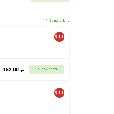
За наявністю
182.00
Забронювати
грн