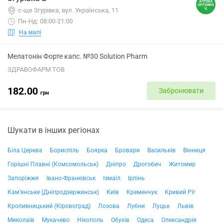
с-ще Згурівка, вул. Українська, 11
Пн-Нд: 08:00-21:00
На мапі
Мелатонін Форте капс. №30 Solution Pharm
ЗДРАВОФАРМ ТОВ
182.00
Забронювати
грн
Шукати в інших регіонах
Біла Церква
Бориспіль
Боярка
Бровари
Васильків
Вінниця
Горішні Плавні (Комсомольськ)
Дніпро
Дрогобич
Житомир
Запоріжжя
Івано-Франківськ
Ізмаїл
Ірпінь
Кам'янське (Дніпродзержинськ)
Київ
Кременчук
Кривий Ріг
Кропивницький (Кіровоград)
Лозова
Лубни
Луцьк
Львів
Миколаїв
Мукачево
Нікополь
Обухів
Одеса
Олександрія