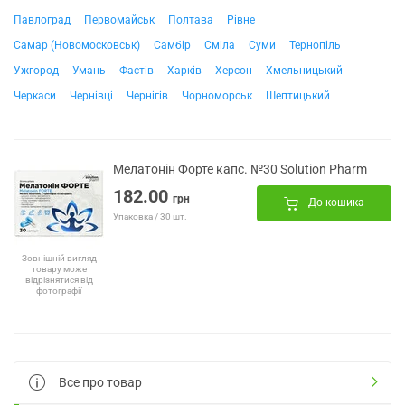
Павлоград
Первомайськ
Полтава
Рівне
Самар (Новомосковськ)
Самбір
Сміла
Суми
Тернопіль
Ужгород
Умань
Фастів
Харків
Херсон
Хмельницький
Черкаси
Чернівці
Чернігів
Чорноморськ
Шептицький
Мелатонін Форте капс. №30 Solution Pharm
182.00
грн
До кошика
Упаковка / 30 шт.
Зовнішній вигляд
товару може
відрізнятися від
фотографії
Все про товар