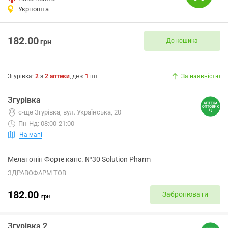
Укрпошта
182.00
До кошика
грн
Згурівка
:
2
з
2
аптеки
, де є
1
шт.
За наявністю
Згурівка
с-ще Згурівка, вул. Українська, 20
Пн-Нд: 08:00-21:00
На мапі
Мелатонін Форте капс. №30 Solution Pharm
ЗДРАВОФАРМ ТОВ
182.00
Забронювати
грн
Згурівка 2