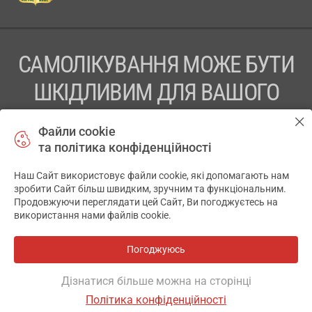
САМОЛІКУВАННЯ МОЖЕ БУТИ
ШКІДЛИВИМ ДЛЯ ВАШОГО
ЗДОРОВ’Я
Файли cookie
та політика конфіденційності
ПЕРЕД ЗАСТОСУВАННЯМ ПРЕПАРАТУ ПРОКОНСУЛЬТУЙТЕСЬ
З ЛІКАРЕМ
Наш Сайт використовує файли cookie, які допомагають нам
✕
зробити Сайт більш швидким, зручним та функціональним.
ТОВ «АПТЕКА 911.ЮА» Код ЄДРПОУ 43631965.
Продовжуючи переглядати цей Сайт, Ви погоджуєтесь на
використання нами файлів cookie.
Відмова від відповідальності
© 2014-2026. Медична інформаційна система АПТЕКА911.ЮА
Погоджуюсь
Всі аптеки
на мапі
Розробка і підтримка сайту -
wu.ua
Дізнатися більше можна на сторінці
Політика конфіденційності
ОСНОВНЕ
ДЕ Є
АНАЛОГИ
ВІДГУКИ