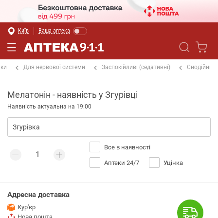
Київ
Ваша аптека
іки
Для нервової системи
Заспокійливі (седативні)
Снодійні
Мелатонін - наявність у Згурівці
Наявність актуальна на 19:00
Все в наявності
Аптеки 24/7
Уцінка
Адресна доставка
Кур'єр
Нова пошта