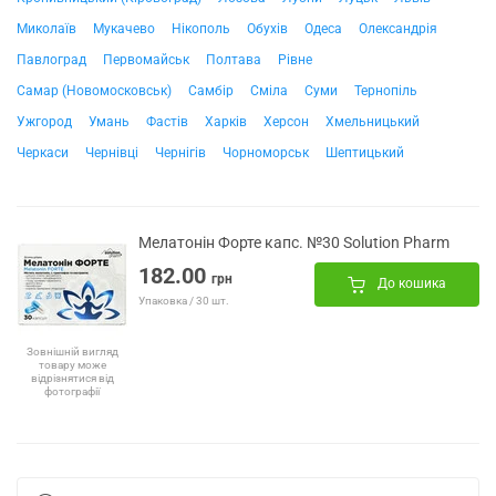
Миколаїв
Мукачево
Нікополь
Обухів
Одеса
Олександрія
Павлоград
Первомайськ
Полтава
Рівне
Самар (Новомосковськ)
Самбір
Сміла
Суми
Тернопіль
Ужгород
Умань
Фастів
Харків
Херсон
Хмельницький
Черкаси
Чернівці
Чернігів
Чорноморськ
Шептицький
Мелатонін Форте капс. №30 Solution Pharm
182.00
грн
До кошика
Упаковка / 30 шт.
Зовнішній вигляд
товару може
відрізнятися від
фотографії