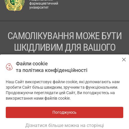
фармацевтичний
університет
САМОЛІКУВАННЯ МОЖЕ БУТИ
ШКІДЛИВИМ ДЛЯ ВАШОГО
ЗДОРОВ’Я
Файли cookie
та політика конфіденційності
ПЕРЕД ЗАСТОСУВАННЯМ ПРЕПАРАТУ ПРОКОНСУЛЬТУЙТЕСЬ
З ЛІКАРЕМ
Наш Сайт використовує файли cookie, які допомагають нам
✕
зробити Сайт більш швидким, зручним та функціональним.
ТОВ «АПТЕКА 911.ЮА» Код ЄДРПОУ 43631965.
Продовжуючи переглядати цей Сайт, Ви погоджуєтесь на
використання нами файлів cookie.
Відмова від відповідальності
© 2014-2026. Медична інформаційна система АПТЕКА911.ЮА
Погоджуюсь
Всі аптеки
на мапі
Розробка і підтримка сайту -
wu.ua
Дізнатися більше можна на сторінці