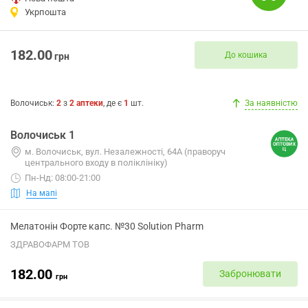
Укрпошта
182.00
До кошика
грн
Волочиськ
:
2
з
2
аптеки
, де є
1
шт.
За наявністю
Волочиськ 1
м. Волочиськ, вул. Незалежності, 64А (праворуч
центрального входу в поліклініку)
Пн-Нд: 08:00-21:00
На мапі
Мелатонін Форте капс. №30 Solution Pharm
ЗДРАВОФАРМ ТОВ
182.00
Забронювати
грн