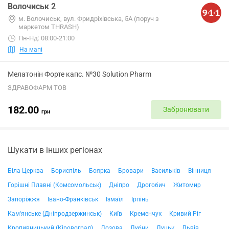
Волочиськ 2
м. Волочиськ, вул. Фридріхівська, 5А (поруч з
маркетом THRASH)
Пн-Нд: 08:00-21:00
На мапі
Мелатонін Форте капс. №30 Solution Pharm
ЗДРАВОФАРМ ТОВ
182.00
Забронювати
грн
Шукати в інших регіонах
Біла Церква
Бориспіль
Боярка
Бровари
Васильків
Вінниця
Горішні Плавні (Комсомольськ)
Дніпро
Дрогобич
Житомир
Запоріжжя
Івано-Франківськ
Ізмаїл
Ірпінь
Кам'янське (Дніпродзержинськ)
Київ
Кременчук
Кривий Ріг
Кропивницький (Кіровоград)
Лозова
Лубни
Луцьк
Львів