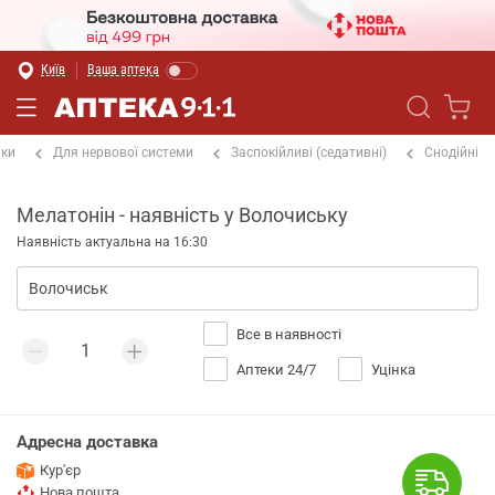
Київ
Ваша аптека
іки
Для нервової системи
Заспокійливі (седативні)
Снодійні
Мелатонін - наявність у Волочиську
Наявність актуальна на 16:30
Все в наявності
Аптеки 24/7
Уцінка
Адресна доставка
Кур'єр
Нова пошта