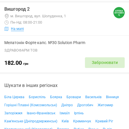
Вишгород 2
м. Вишгород, вул. Шолуденка, 1
Пн-Нд: 08:00-21:00
На мапі
Мелатонін Форте капс. №30 Solution Pharm
ЗДРАВОФАРМ ТОВ
182.00
Забронювати
грн
Шукати в інших регіонах
Біла Церква
Бориспіль
Боярка
Бровари
Васильків
Вінниця
Горішні Плавні (Комсомольськ)
Дніпро
Дрогобич
Житомир
Запоріжжя
Івано-Франківськ
Ізмаїл
Ірпінь
Кам'янське (Дніпродзержинськ)
Київ
Кременчук
Кривий Ріг