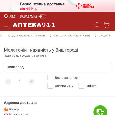
Київ
Ваша аптека
іки
Для нервової системи
Заспокійливі (седативні)
Снодійні
Мелатонін - наявність у Вишгороді
Наявність актуальна на 09:45
Все в наявності
Аптеки 24/7
Уцінка
Адресна доставка
Кур'єр
Нова пошта