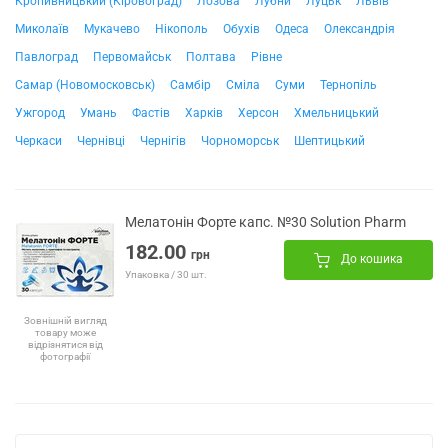
Кропивницький (Кіровоград)
Лозова
Лубни
Луцьк
Львів
Миколаїв
Мукачево
Нікополь
Обухів
Одеса
Олександрія
Павлоград
Первомайськ
Полтава
Рівне
Самар (Новомосковськ)
Самбір
Сміла
Суми
Тернопіль
Ужгород
Умань
Фастів
Харків
Херсон
Хмельницький
Черкаси
Чернівці
Чернігів
Чорноморськ
Шептицький
Мелатонін Форте капс. №30 Solution Pharm
182.00
грн
До кошика
Упаковка / 30 шт.
Зовнішній вигляд
товару може
відрізнятися від
фотографії