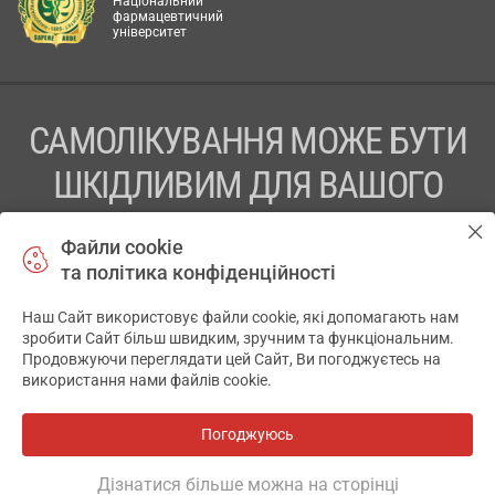
Національний
фармацевтичний
університет
САМОЛІКУВАННЯ МОЖЕ БУТИ
ШКІДЛИВИМ ДЛЯ ВАШОГО
ЗДОРОВ’Я
Файли cookie
та політика конфіденційності
ПЕРЕД ЗАСТОСУВАННЯМ ПРЕПАРАТУ ПРОКОНСУЛЬТУЙТЕСЬ
З ЛІКАРЕМ
Наш Сайт використовує файли cookie, які допомагають нам
✕
зробити Сайт більш швидким, зручним та функціональним.
ТОВ «АПТЕКА 911.ЮА» Код ЄДРПОУ 43631965.
Продовжуючи переглядати цей Сайт, Ви погоджуєтесь на
використання нами файлів cookie.
Відмова від відповідальності
© 2014-2026. Медична інформаційна система АПТЕКА911.ЮА
Погоджуюсь
Всі аптеки
на мапі
Розробка і підтримка сайту -
wu.ua
Дізнатися більше можна на сторінці