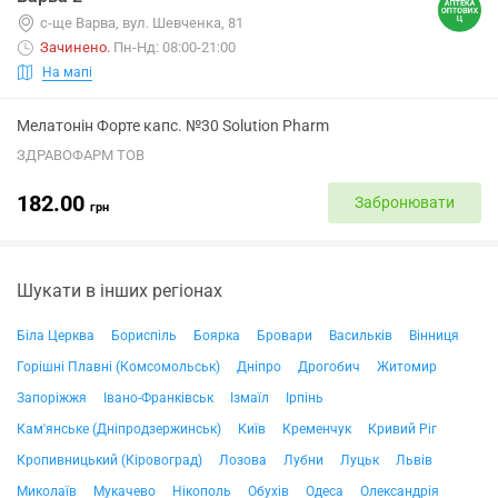
с-ще Варва, вул. Шевченка, 81
Зачинено
.
Пн-Нд: 08:00-21:00
На мапі
Мелатонін Форте капс. №30 Solution Pharm
ЗДРАВОФАРМ ТОВ
182.00
Забронювати
грн
Шукати в інших регіонах
Біла Церква
Бориспіль
Боярка
Бровари
Васильків
Вінниця
Горішні Плавні (Комсомольськ)
Дніпро
Дрогобич
Житомир
Запоріжжя
Івано-Франківськ
Ізмаїл
Ірпінь
Кам'янське (Дніпродзержинськ)
Київ
Кременчук
Кривий Ріг
Кропивницький (Кіровоград)
Лозова
Лубни
Луцьк
Львів
Миколаїв
Мукачево
Нікополь
Обухів
Одеса
Олександрія