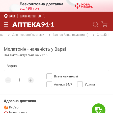
Київ
Ваша аптека
іки
Для нервової системи
Заспокійливі (седативні)
Снодійні
Мелатонін - наявність у Варві
Наявність актуальна на 21:15
Все в наявності
Аптеки 24/7
Уцінка
Адресна доставка
Кур'єр
Нова пошта