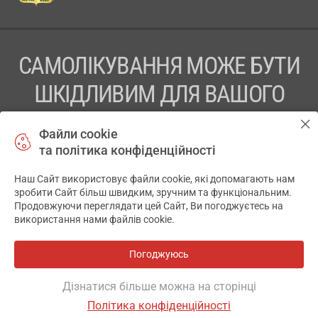
САМОЛІКУВАННЯ МОЖЕ БУТИ
ШКІДЛИВИМ ДЛЯ ВАШОГО
ЗДОРОВ’Я
Файли cookie
та політика конфіденційності
ПЕРЕД ЗАСТОСУВАННЯМ ПРЕПАРАТУ ПРОКОНСУЛЬТУЙТЕСЬ
З ЛІКАРЕМ
Наш Сайт використовує файли cookie, які допомагають нам
✕
зробити Сайт більш швидким, зручним та функціональним.
ТОВ «АПТЕКА 911.ЮА» Код ЄДРПОУ 43631965.
Продовжуючи переглядати цей Сайт, Ви погоджуєтесь на
використання нами файлів cookie.
Відмова від відповідальності
© 2014-2026. Медична інформаційна система АПТЕКА911.ЮА
Погоджуюсь
Всі аптеки
на мапі
Розробка і підтримка сайту -
wu.ua
Дізнатися більше можна на сторінці
Політика конфіденційності
ОСНОВНЕ
ДЕ Є
АНАЛОГИ
ВІДГУКИ