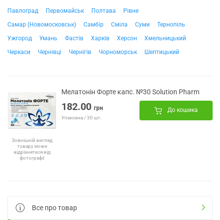
Павлоград
Первомайськ
Полтава
Рівне
Самар (Новомосковськ)
Самбір
Сміла
Суми
Тернопіль
Ужгород
Умань
Фастів
Харків
Херсон
Хмельницький
Черкаси
Чернівці
Чернігів
Чорноморськ
Шептицький
Мелатонін Форте капс. №30 Solution Pharm
182.00
грн
До кошика
Упаковка / 30 шт.
Зовнішній вигляд
товару може
відрізнятися від
фотографії
Все про товар