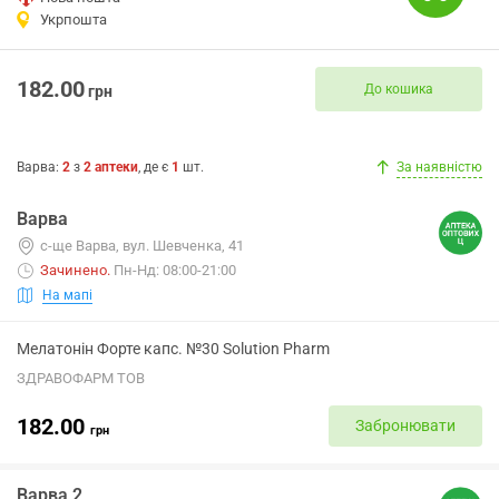
Укрпошта
182.00
До кошика
грн
Варва
:
2
з
2
аптеки
, де є
1
шт.
За наявністю
Варва
с-ще Варва, вул. Шевченка, 41
Зачинено
.
Пн-Нд: 08:00-21:00
На мапі
Мелатонін Форте капс. №30 Solution Pharm
ЗДРАВОФАРМ ТОВ
182.00
Забронювати
грн
Варва 2