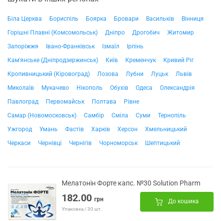
Біла Церква
Бориспіль
Боярка
Бровари
Васильків
Вінниця
Горішні Плавні (Комсомольськ)
Дніпро
Дрогобич
Житомир
Запоріжжя
Івано-Франківськ
Ізмаїл
Ірпінь
Кам'янське (Дніпродзержинськ)
Київ
Кременчук
Кривий Ріг
Кропивницький (Кіровоград)
Лозова
Лубни
Луцьк
Львів
Миколаїв
Мукачево
Нікополь
Обухів
Одеса
Олександрія
Павлоград
Первомайськ
Полтава
Рівне
Самар (Новомосковськ)
Самбір
Сміла
Суми
Тернопіль
Ужгород
Умань
Фастів
Харків
Херсон
Хмельницький
Черкаси
Чернівці
Чернігів
Чорноморськ
Шептицький
Мелатонін Форте капс. №30 Solution Pharm
182.00
грн
До кошика
Упаковка / 30 шт.