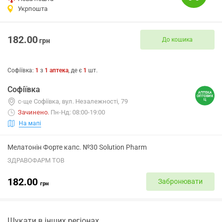
Укрпошта
182.00
До кошика
грн
Софіївка
:
1
з
1
аптека
, де є
1
шт.
Софіївка
с-ще Софіївка, вул. Незалежності, 79
Зачинено
.
Пн-Нд: 08:00-19:00
На мапі
Мелатонін Форте капс. №30 Solution Pharm
ЗДРАВОФАРМ ТОВ
182.00
Забронювати
грн
Шукати в інших регіонах