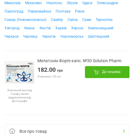
Миколаїв
Мукачево
Нікополь
Обухів
Одеса
Олександрія
Павлоград
Первомайськ
Полтава
Рівне
Самар (Новомосковськ)
Самбір
Сміла
Суми
Тернопіль
Ужгород
Умань
Фастів
Харків
Херсон
Хмельницький
Черкаси
Чернівці
Чернігів
Чорноморськ
Шептицький
Мелатонін Форте капс. №30 Solution Pharm
182.00
грн
До кошика
Упаковка / 30 шт.
Зовнішній вигляд
товару може
відрізнятися від
фотографії
Все про товар