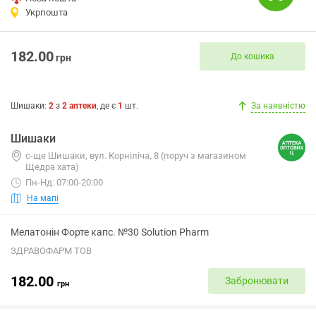
Укрпошта
182.00
До кошика
грн
Шишаки
:
2
з
2
аптеки
, де є
1
шт.
За наявністю
Шишаки
с-ще Шишаки, вул. Корніліча, 8 (поруч з магазином
Щедра хата)
Пн-Нд: 07:00-20:00
На мапі
Мелатонін Форте капс. №30 Solution Pharm
ЗДРАВОФАРМ ТОВ
182.00
Забронювати
грн