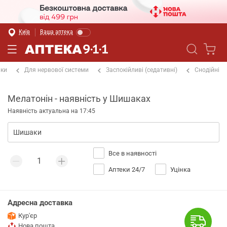
Київ
Ваша аптека
іки
Для нервової системи
Заспокійливі (седативні)
Снодійні
Мелатонін - наявність у Шишаках
Наявність актуальна на 17:45
Все в наявності
Аптеки 24/7
Уцінка
Адресна доставка
Кур'єр
Нова пошта