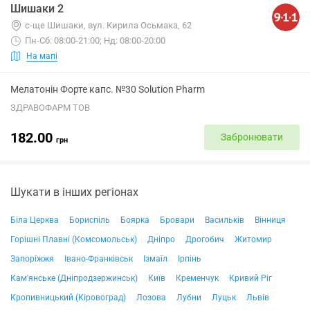
Шишаки 2
с-ще Шишаки, вул. Кирила Осьмака, 62
Пн-Сб: 08:00-21:00; Нд: 08:00-20:00
На мапі
Мелатонін Форте капс. №30 Solution Pharm
ЗДРАВОФАРМ ТОВ
182.00
Забронювати
грн
Шукати в інших регіонах
Біла Церква
Бориспіль
Боярка
Бровари
Васильків
Вінниця
Горішні Плавні (Комсомольськ)
Дніпро
Дрогобич
Житомир
Запоріжжя
Івано-Франківськ
Ізмаїл
Ірпінь
Кам'янське (Дніпродзержинськ)
Київ
Кременчук
Кривий Ріг
Кропивницький (Кіровоград)
Лозова
Лубни
Луцьк
Львів