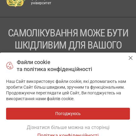
університет
САМОЛІКУВАННЯ МОЖЕ БУТИ
ШКІДЛИВИМ ДЛЯ ВАШОГО
ЗДОРОВ’Я
Файли cookie
та політика конфіденційності
ПЕРЕД ЗАСТОСУВАННЯМ ПРЕПАРАТУ ПРОКОНСУЛЬТУЙТЕСЬ
З ЛІКАРЕМ
Наш Сайт використовує файли cookie, які допомагають нам
✕
зробити Сайт більш швидким, зручним та функціональним.
ТОВ «АПТЕКА 911.ЮА» Код ЄДРПОУ 43631965.
Продовжуючи переглядати цей Сайт, Ви погоджуєтесь на
використання нами файлів cookie.
Відмова від відповідальності
© 2014-2026. Медична інформаційна система АПТЕКА911.ЮА
Погоджуюсь
Всі аптеки
на мапі
Розробка і підтримка сайту -
wu.ua
Дізнатися більше можна на сторінці
Політика конфіденційності