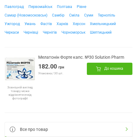
Павлоград
Первомайськ
Полтава
Рівне
Самар (Новомосковськ)
Самбір
Сміла
Суми
Тернопіль
Ужгород
Умань
Фастів
Харків
Херсон
Хмельницький
Черкаси
Чернівці
Чернігів
Чорноморськ
Шептицький
Мелатонін Форте капс. №30 Solution Pharm
182.00
грн
До кошика
Упаковка / 30 шт.
Зовнішній вигляд
товару може
відрізнятися від
фотографії
Все про товар