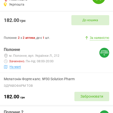
Укрпошта
182.00
До кошика
грн
Полонне
:
2
з
2
аптеки
, де є
1
шт.
За наявністю
Полонне
м. Полонне, вул. Українки Л., 212
Зачинено
.
Пн-Нд: 08:00-20:00
На мапі
Мелатонін Форте капс. №30 Solution Pharm
ЗДРАВОФАРМ ТОВ
182.00
Забронювати
грн
Полонне 2