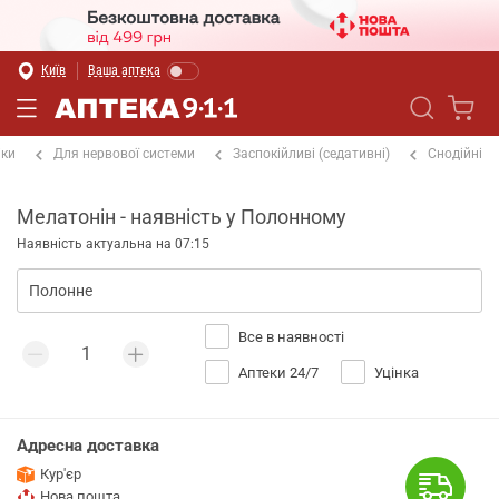
Київ
Ваша аптека
іки
Для нервової системи
Заспокійливі (седативні)
Снодійні
Мелатонін - наявність у Полонному
Наявність актуальна на 07:15
Все в наявності
Аптеки 24/7
Уцінка
Адресна доставка
Кур'єр
Нова пошта