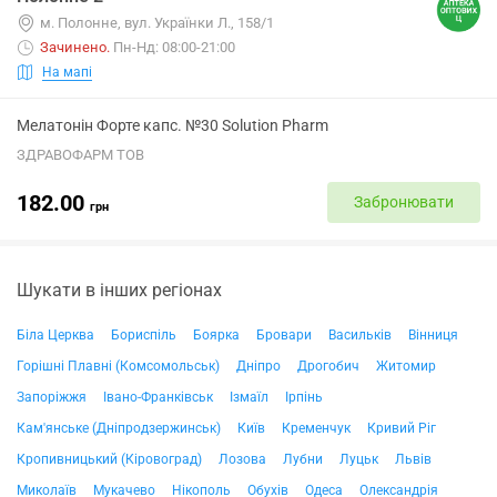
м. Полонне, вул. Українки Л., 158/1
Зачинено
.
Пн-Нд: 08:00-21:00
На мапі
Мелатонін Форте капс. №30 Solution Pharm
ЗДРАВОФАРМ ТОВ
182.00
Забронювати
грн
Шукати в інших регіонах
Біла Церква
Бориспіль
Боярка
Бровари
Васильків
Вінниця
Горішні Плавні (Комсомольськ)
Дніпро
Дрогобич
Житомир
Запоріжжя
Івано-Франківськ
Ізмаїл
Ірпінь
Кам'янське (Дніпродзержинськ)
Київ
Кременчук
Кривий Ріг
Кропивницький (Кіровоград)
Лозова
Лубни
Луцьк
Львів
Миколаїв
Мукачево
Нікополь
Обухів
Одеса
Олександрія