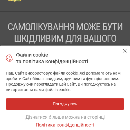
САМОЛІКУВАННЯ МОЖЕ БУТИ
ШКІДЛИВИМ ДЛЯ ВАШОГО
ЗДОРОВ’Я
Файли cookie
та політика конфіденційності
ПЕРЕД ЗАСТОСУВАННЯМ ПРЕПАРАТУ ПРОКОНСУЛЬТУЙТЕСЬ
З ЛІКАРЕМ
Наш Сайт використовує файли cookie, які допомагають нам
✕
зробити Сайт більш швидким, зручним та функціональним.
ТОВ «АПТЕКА 911.ЮА» Код ЄДРПОУ 43631965.
Продовжуючи переглядати цей Сайт, Ви погоджуєтесь на
використання нами файлів cookie.
Відмова від відповідальності
© 2014-2026. Медична інформаційна система АПТЕКА911.ЮА
Погоджуюсь
Всі аптеки
на мапі
Розробка і підтримка сайту -
wu.ua
Дізнатися більше можна на сторінці
Політика конфіденційності
ОСНОВНЕ
ДЕ Є
АНАЛОГИ
ВІДГУКИ