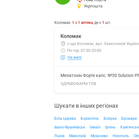
Укрпошта
Коломак
:
1
з
1
аптека
, де є
1
шт.
Коломак
с-ще Коломак, вул. Захисників України
Пн-Нд: 07:30-20:00
На мапі
Мелатонін Форте капс. №30 Solution P
ЗДРАВОФАРМ ТОВ
Шукати в інших регіонах
Біла Церква
Бориспіль
Боярка
Бровари
Івано-Франківськ
Ізмаїл
Ірпінь
Кам'янськ
Львів
Миколаїв
Мукачево
Нікополь
Об