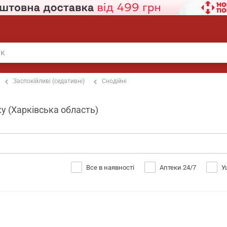
Заспокійливі (седативні)
Снодійні
ку (Харківська область)
Все в наявності
Аптеки 24/7
У