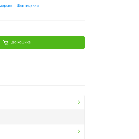
морськ
Шептицький
До кошика