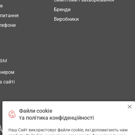
ня
Бренди
 питання
Виробники
елефони
рам
тнером
а сайті
Файли cookie
та політика конфіденційності
АШОГО ЗДОРОВ’Я
Наш Сайт використовує файли cookie, які допомагають нам
✕