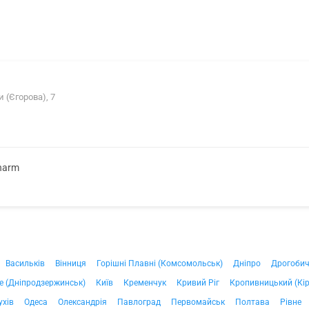
 (Єгорова), 7
harm
Васильків
Вінниця
Горішні Плавні (Комсомольськ)
Дніпро
Дрогоби
е (Дніпродзержинськ)
Київ
Кременчук
Кривий Ріг
Кропивницький (Кі
ухів
Одеса
Олександрія
Павлоград
Первомайськ
Полтава
Рівне