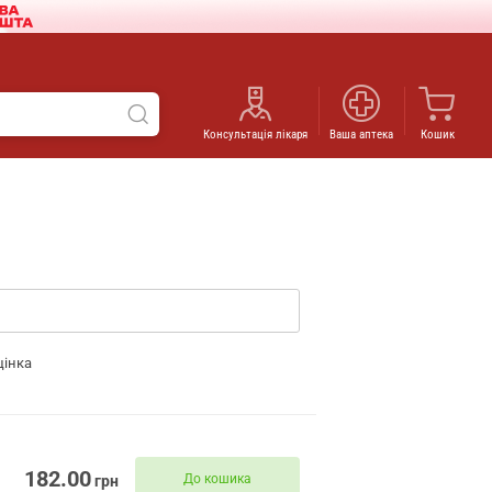
Консультація лікаря
Ваша аптека
Кошик
цінка
182.00
До кошика
грн