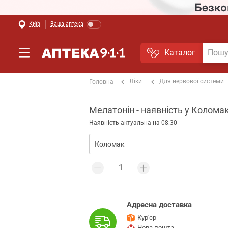
Київ
Ваша аптека
Каталог
Ліки
Для нервової системи
Головна
Мелатонін - наявність у Колома
Наявність актуальна на 08:30
Адресна доставка
Кур'єр
Нова пошта