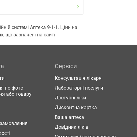
ій системі Аптека 9-1-1. Ціни на
, що зазначені на сайті!
га
Сервіси
ти
Консультація лікаря
я по фото
Лабораторні послуги
ня або товару
Доступні ліки
Дисконтна картка
Ваша аптека
 замовлення
Довідник ліків
кості
Симптоми і захворювання