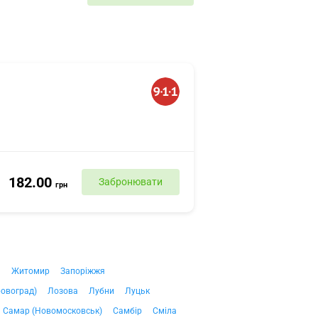
182.00
Забронювати
грн
ч
Житомир
Запоріжжя
ровоград)
Лозова
Лубни
Луцьк
Самар (Новомосковськ)
Самбір
Сміла