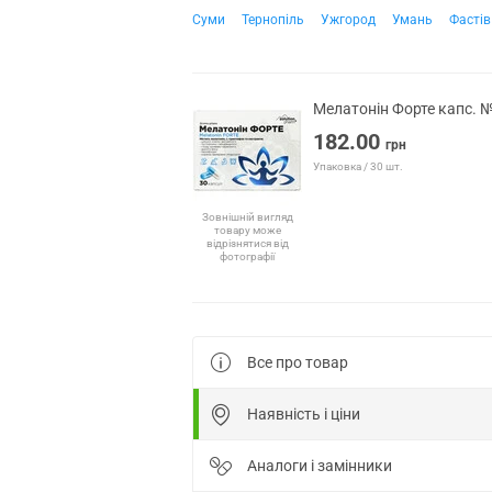
Суми
Тернопіль
Ужгород
Умань
Фастів
Мелатонін Форте капс. №
182.00
грн
Упаковка / 30 шт.
Зовнішній вигляд
товару може
відрізнятися від
фотографії
Все про товар
Наявність і ціни
Аналоги і замінники