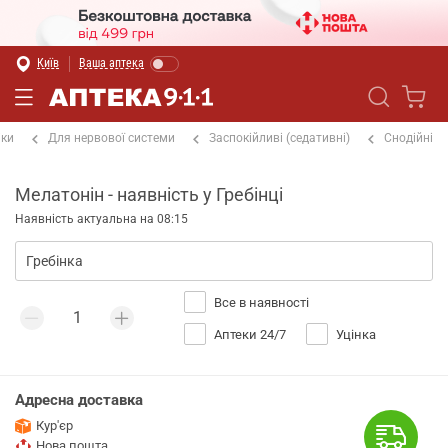
Київ
Ваша аптека
іки
Для нервової системи
Заспокійливі (седативні)
Снодійні
Мелатонін - наявність у Гребінці
Наявність актуальна на 08:15
Все в наявності
Аптеки 24/7
Уцінка
Адресна доставка
Кур'єр
Нова пошта