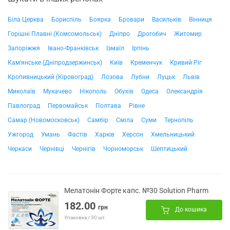
Біла Церква
Бориспіль
Боярка
Бровари
Васильків
Вінниця
Горішні Плавні (Комсомольськ)
Дніпро
Дрогобич
Житомир
Запоріжжя
Івано-Франківськ
Ізмаїл
Ірпінь
Кам'янське (Дніпродзержинськ)
Київ
Кременчук
Кривий Ріг
Кропивницький (Кіровоград)
Лозова
Лубни
Луцьк
Львів
Миколаїв
Мукачево
Нікополь
Обухів
Одеса
Олександрія
Павлоград
Первомайськ
Полтава
Рівне
Самар (Новомосковськ)
Самбір
Сміла
Суми
Тернопіль
Ужгород
Умань
Фастів
Харків
Херсон
Хмельницький
Черкаси
Чернівці
Чернігів
Чорноморськ
Шептицький
Мелатонін Форте капс. №30 Solution Pharm
182.00
грн
До кошика
Упаковка / 30 шт.