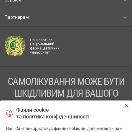
Партнерам
Наш партнер:
Національний
фармацевтичний
університет
САМОЛІКУВАННЯ МОЖЕ БУТИ
ШКІДЛИВИМ ДЛЯ ВАШОГО
ЗДОРОВ’Я
Файли cookie
та політика конфіденційності
ПЕРЕД ЗАСТОСУВАННЯМ ПРЕПАРАТУ ПРОКОНСУЛЬТУЙТЕСЬ
З ЛІКАРЕМ
Наш Сайт використовує файли cookie, які допомагають нам