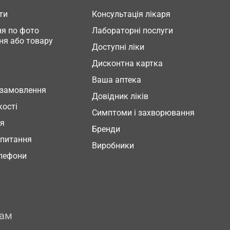
ти
Консультація лікаря
я по фото
Лабораторні послуги
ня або товару
Доступні ліки
Дисконтна картка
Ваша аптека
 замовлення
Довідник ліків
кості
Симптоми і захворювання
ня
Бренди
 питання
Виробники
елефони
рам