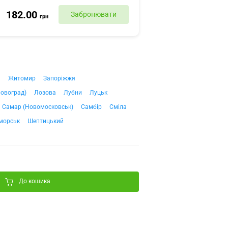
182.00
Забронювати
грн
ч
Житомир
Запоріжжя
ровоград)
Лозова
Лубни
Луцьк
Самар (Новомосковськ)
Самбір
Сміла
морськ
Шептицький
До кошика