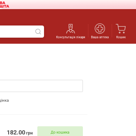
Консультація лікаря
Ваша аптека
Кошик
цінка
182.00
До кошика
грн