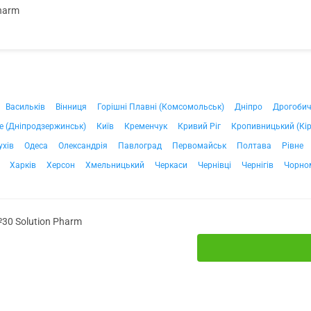
harm
Васильків
Вінниця
Горішні Плавні (Комсомольськ)
Дніпро
Дрогоби
е (Дніпродзержинськ)
Київ
Кременчук
Кривий Ріг
Кропивницький (Кі
ухів
Одеса
Олександрія
Павлоград
Первомайськ
Полтава
Рівне
Харків
Херсон
Хмельницький
Черкаси
Чернівці
Чернігів
Чорно
30 Solution Pharm