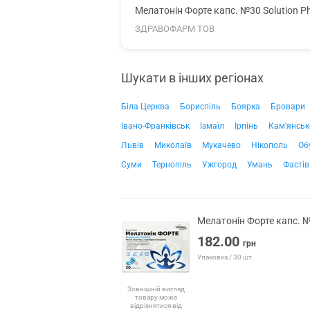
Мелатонін Форте капс. №30 Solution P
ЗДРАВОФАРМ ТОВ
Шукати в інших регіонах
Біла Церква
Бориспіль
Боярка
Бровари
Івано-Франківськ
Ізмаїл
Ірпінь
Кам'янськ
Львів
Миколаїв
Мукачево
Нікополь
Об
Суми
Тернопіль
Ужгород
Умань
Фастів
Мелатонін Форте капс. №
182.00
грн
Упаковка / 30 шт.
Зовнішній вигляд
товару може
відрізнятися від