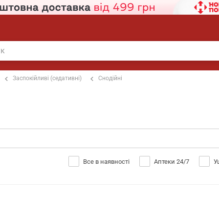
Заспокійливі (седативні)
Снодійні
Все в наявності
Аптеки 24/7
У