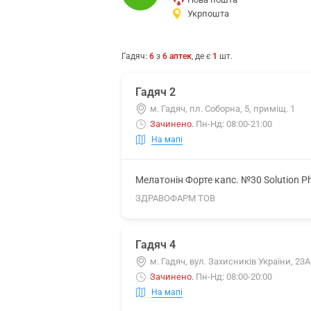
Укрпошта
Гадяч
:
6
з
6
аптек
, де є
1
шт.
Гадяч 2
м. Гадяч, пл. Соборна, 5, приміщ. 1
Зачинено
.
Пн-Нд: 08:00-21:00
На мапі
Мелатонін Форте капс. №30 Solution P
ЗДРАВОФАРМ ТОВ
Гадяч 4
м. Гадяч, вул. Захисників України, 23А
Зачинено
.
Пн-Нд: 08:00-20:00
На мапі