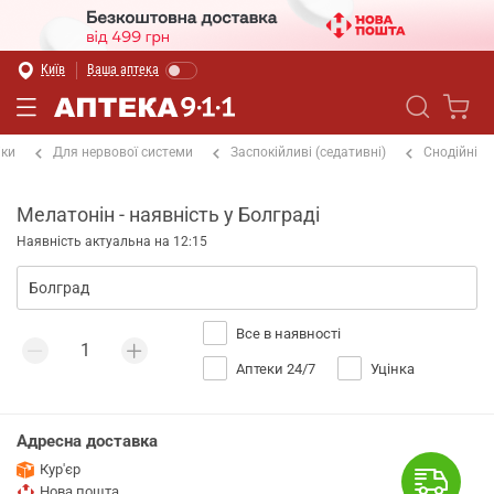
Київ
Ваша аптека
іки
Для нервової системи
Заспокійливі (седативні)
Снодійні
Мелатонін - наявність у Болграді
Наявність актуальна на 12:15
Все в наявності
Аптеки 24/7
Уцінка
Адресна доставка
Кур'єр
Нова пошта