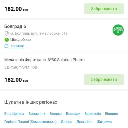
182.00
Забронювати
грн
Болград 6
м. Болград, вул. Ізмаїльська, 61а
Цілодобово
На мапі
Мелатонін Форте капс. №30 Solution Pharm
ЗДРАВОФАРМ ТОВ
182.00
Забронювати
грн
Шукати в інших регіонах
Біла Церква
Бориспіль
Боярка
Бровари
Васильків
Вінниця
Горішні Плавні (Комсомольськ)
Дніпро
Дрогобич
Житомир