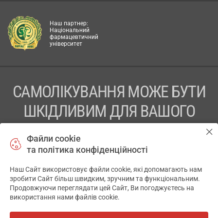
Наш партнер:
Національний
фармацевтичний
університет
САМОЛІКУВАННЯ МОЖЕ БУТИ
ШКІДЛИВИМ ДЛЯ ВАШОГО
ЗДОРОВ’Я
Файли cookie
та політика конфіденційності
ПЕРЕД ЗАСТОСУВАННЯМ ПРЕПАРАТУ ПРОКОНСУЛЬТУЙТЕСЬ
З ЛІКАРЕМ
Наш Сайт використовує файли cookie, які допомагають нам
✕
зробити Сайт більш швидким, зручним та функціональним.
ТОВ «АПТЕКА 911.ЮА» Код ЄДРПОУ 43631965.
Продовжуючи переглядати цей Сайт, Ви погоджуєтесь на
використання нами файлів cookie.
Відмова від відповідальності