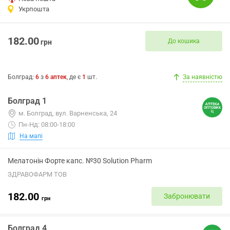
Укрпошта
182.00
До кошика
грн
Болград
:
6
з
6
аптек
, де є
1
шт.
За наявністю
Болград 1
м. Болград, вул. Варненська, 24
Пн-Нд: 08:00-18:00
На мапі
Мелатонін Форте капс. №30 Solution Pharm
ЗДРАВОФАРМ ТОВ
182.00
Забронювати
грн
Болград 4