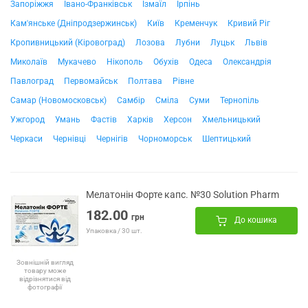
Запоріжжя
Івано-Франківськ
Ізмаїл
Ірпінь
Кам'янське (Дніпродзержинськ)
Київ
Кременчук
Кривий Ріг
Кропивницький (Кіровоград)
Лозова
Лубни
Луцьк
Львів
Миколаїв
Мукачево
Нікополь
Обухів
Одеса
Олександрія
Павлоград
Первомайськ
Полтава
Рівне
Самар (Новомосковськ)
Самбір
Сміла
Суми
Тернопіль
Ужгород
Умань
Фастів
Харків
Херсон
Хмельницький
Черкаси
Чернівці
Чернігів
Чорноморськ
Шептицький
Мелатонін Форте капс. №30 Solution Pharm
182.00
грн
До кошика
Упаковка / 30 шт.
Зовнішній вигляд
товару може
відрізнятися від
фотографії