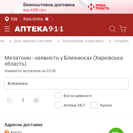
Київ
Ваша аптека
іки
Для нервової системи
Заспокійливі (седативні)
Снодійні
Мелатонін - наявність у Близнюках (Харківська
область)
Наявність актуальна на 23:30
Все в наявності
Аптеки 24/7
Уцінка
Адресна доставка
Кур'єр