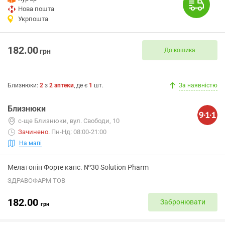
Нова пошта
Укрпошта
182.00
До кошика
грн
Близнюки
:
2
з
2
аптеки
, де є
1
шт.
За наявністю
Близнюки
с-ще Близнюки, вул. Свободи, 10
Зачинено
.
Пн-Нд: 08:00-21:00
На мапі
Мелатонін Форте капс. №30 Solution Pharm
ЗДРАВОФАРМ ТОВ
182.00
Забронювати
грн