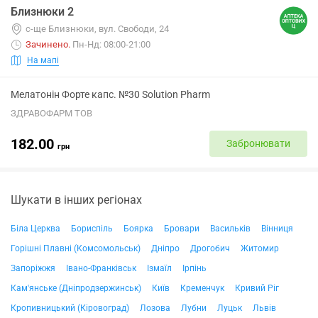
Близнюки 2
с-ще Близнюки, вул. Свободи, 24
Зачинено
.
Пн-Нд: 08:00-21:00
На мапі
Мелатонін Форте капс. №30 Solution Pharm
ЗДРАВОФАРМ ТОВ
182.00
Забронювати
грн
Шукати в інших регіонах
Біла Церква
Бориспіль
Боярка
Бровари
Васильків
Вінниця
Горішні Плавні (Комсомольськ)
Дніпро
Дрогобич
Житомир
Запоріжжя
Івано-Франківськ
Ізмаїл
Ірпінь
Кам'янське (Дніпродзержинськ)
Київ
Кременчук
Кривий Ріг
Кропивницький (Кіровоград)
Лозова
Лубни
Луцьк
Львів