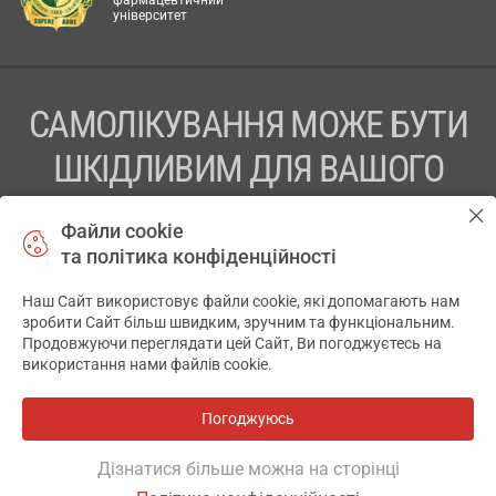
фармацевтичний
університет
САМОЛІКУВАННЯ МОЖЕ БУТИ
ШКІДЛИВИМ ДЛЯ ВАШОГО
ЗДОРОВ’Я
Файли cookie
та політика конфіденційності
ПЕРЕД ЗАСТОСУВАННЯМ ПРЕПАРАТУ ПРОКОНСУЛЬТУЙТЕСЬ
З ЛІКАРЕМ
Наш Сайт використовує файли cookie, які допомагають нам
✕
зробити Сайт більш швидким, зручним та функціональним.
ТОВ «АПТЕКА 911.ЮА» Код ЄДРПОУ 43631965.
Продовжуючи переглядати цей Сайт, Ви погоджуєтесь на
використання нами файлів cookie.
Відмова від відповідальності
© 2014-2026. Медична інформаційна система АПТЕКА911.ЮА
Погоджуюсь
Всі аптеки
на мапі
Розробка і підтримка сайту -
wu.ua
Дізнатися більше можна на сторінці