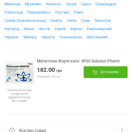
Миколаїв
Мукачево
Нікополь
Обухів
Одеса
Олександрія
Павлоград
Первомайськ
Полтава
Рівне
Самар (Новомосковськ)
Самбір
Сміла
Суми
Тернопіль
Ужгород
Умань
Фастів
Харків
Херсон
Хмельницький
Черкаси
Чернівці
Чернігів
Чорноморськ
Шептицький
Мелатонін Форте капс. №30 Solution Pharm
182.00
грн
До кошика
Упаковка / 30 шт.
Зовнішній вигляд
товару може
відрізнятися від
фотографії
Все про товар