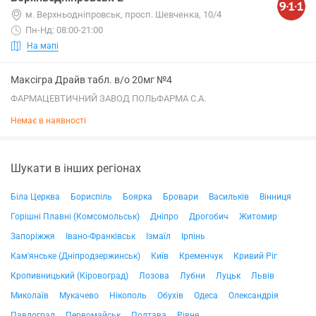
м. Верхньодніпровськ, просп. Шевченка, 10/4
Пн-Нд: 08:00-21:00
На мапі
Максігра Драйв табл. в/о 20мг №4
ФАРМАЦЕВТИЧНИЙ ЗАВОД ПОЛЬФАРМА С.А.
Немає в наявності
Шукати в інших регіонах
Біла Церква
Бориспіль
Боярка
Бровари
Васильків
Вінниця
Горішні Плавні (Комсомольськ)
Дніпро
Дрогобич
Житомир
Запоріжжя
Івано-Франківськ
Ізмаїл
Ірпінь
Кам'янське (Дніпродзержинськ)
Київ
Кременчук
Кривий Ріг
Кропивницький (Кіровоград)
Лозова
Лубни
Луцьк
Львів
Миколаїв
Мукачево
Нікополь
Обухів
Одеса
Олександрія
Павлоград
Первомайськ
Полтава
Рівне