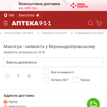
Київ
Ваша аптека
Сечостатева система
Лікування урології
Підвищення потенції
Максігра - наявність у Верхньодніпровському
Наявність актуальна на 18:30
Все в наявності
Аптеки 24/7
Уцінка
Адресна доставка
Кур'єр
Нова пошта