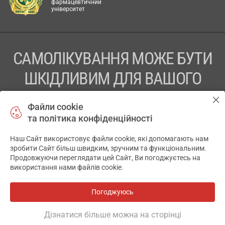
фармацевтичний
університет
САМОЛІКУВАННЯ МОЖЕ БУТИ
ШКІДЛИВИМ ДЛЯ ВАШОГО
ЗДОРОВ’Я
Файли cookie
та політика конфіденційності
ПЕРЕД ЗАСТОСУВАННЯМ ПРЕПАРАТУ ПРОКОНСУЛЬТУЙТЕСЬ
З ЛІКАРЕМ
Наш Сайт використовує файли cookie, які допомагають нам
✕
зробити Сайт більш швидким, зручним та функціональним.
ТОВ «АПТЕКА 911.ЮА» Код ЄДРПОУ 43631965.
Продовжуючи переглядати цей Сайт, Ви погоджуєтесь на
використання нами файлів cookie.
Відмова від відповідальності
© 2014-2026. Медична інформаційна система АПТЕКА911.ЮА
Погоджуюсь
Всі аптеки
на мапі
Розробка і підтримка сайту -
wu.ua
Дізнатися більше можна на сторінці