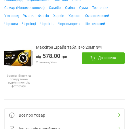
Самар (Новомосковськ)
Самбір
Сміла
Суми
Тернопіль
Ужгород
Умань
Фастів
Харків
Херсон
Хмельницький
Черкаси
Чернівці
Чернігів
Чорноморськ
Шептицький
Максігра Драйв табл. в/о 20мг №4
578.00
від
грн
До кошика
Упаковка / 4 шт.
Зовнішній вигляд
товару може
відрізнятися від
фотографії
Все про товар
Інструкція виробника