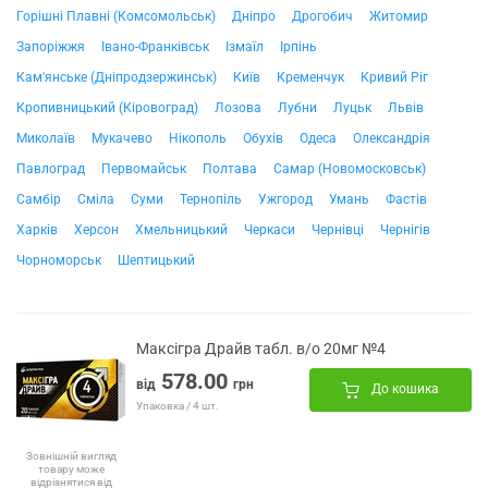
Горішні Плавні (Комсомольськ)
Дніпро
Дрогобич
Житомир
Запоріжжя
Івано-Франківськ
Ізмаїл
Ірпінь
Кам'янське (Дніпродзержинськ)
Київ
Кременчук
Кривий Ріг
Кропивницький (Кіровоград)
Лозова
Лубни
Луцьк
Львів
Миколаїв
Мукачево
Нікополь
Обухів
Одеса
Олександрія
Павлоград
Первомайськ
Полтава
Самар (Новомосковськ)
Самбір
Сміла
Суми
Тернопіль
Ужгород
Умань
Фастів
Харків
Херсон
Хмельницький
Черкаси
Чернівці
Чернігів
Чорноморськ
Шептицький
Максігра Драйв табл. в/о 20мг №4
578.00
від
грн
До кошика
Упаковка / 4 шт.
Зовнішній вигляд
товару може
відрізнятися від