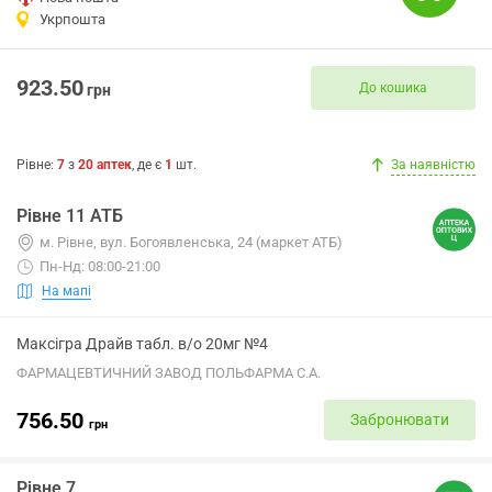
Укрпошта
923.50
До кошика
грн
Рівне
:
7
з
20
аптек
, де є
1
шт.
За наявністю
Рівне 11 АТБ
м. Рівне, вул. Богоявленська, 24 (маркет АТБ)
Пн-Нд: 08:00-21:00
На мапі
Максігра Драйв табл. в/о 20мг №4
ФАРМАЦЕВТИЧНИЙ ЗАВОД ПОЛЬФАРМА С.А.
756.50
Забронювати
грн
Рівне 7