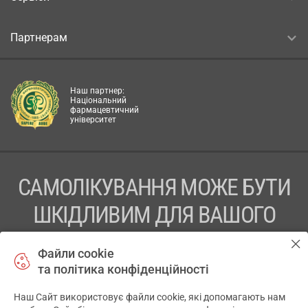
Партнерам
Наш партнер:
Національний
фармацевтичний
університет
САМОЛІКУВАННЯ МОЖЕ БУТИ
ШКІДЛИВИМ ДЛЯ ВАШОГО
ЗДОРОВ’Я
Файли cookie
та політика конфіденційності
ПЕРЕД ЗАСТОСУВАННЯМ ПРЕПАРАТУ ПРОКОНСУЛЬТУЙТЕСЬ
З ЛІКАРЕМ
Наш Сайт використовує файли cookie, які допомагають нам
✕