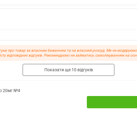
ки про товар за власним бажанням та на власний розсуд. Ми не модеруємо ві
істу відповідних відгуків. Рекомендуємо не займатись самолікуванням на осно
Показати ще
10
відгуків
/о 20мг №4