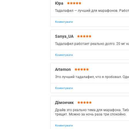
Юра
Тадалафил — лучший для марафонов. Работа
Коментувати
Sanya_UA
Тадалафил работает реально долго. 20 мг н
Коментувати
Artemon
Это лучший тадалафил, что я пробовал. Одн
Коментувати
Дімончик
Драйв это реально тема для марафона. Табл
трещит. Можно за ночь раза три спокойно.
Коментувати