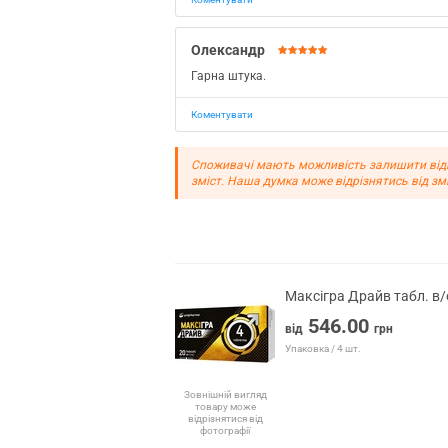
Олександр
Гарна штука.
Коментувати
Споживачі мають можливість залишити відгу
зміст. Наша думка може відрізнятись від зм
Максігра Драйв табл. в
546.00
від
грн
Упаковка / 4 шт.
Зовнішній вигляд
товару може
відрізнятися від
фотографії