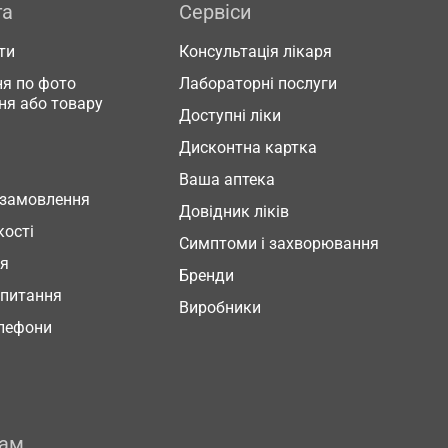
га
Сервіси
ти
Консультація лікаря
я по фото
Лабораторні послуги
ня або товару
Доступні ліки
Дисконтна картка
Ваша аптека
 замовлення
Довідник ліків
кості
Симптоми і захворювання
ня
Бренди
 питання
Виробники
елефони
рам