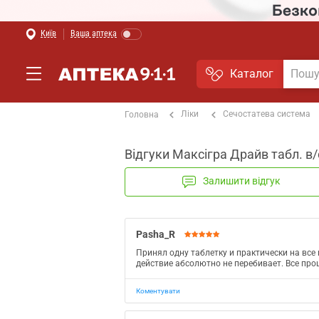
Київ
Ваша аптека
Каталог
Ліки
Сечостатева система
Головна
Відгуки Максігра Драйв табл. в
Залишити відгук
Pasha_R
Принял одну таблетку и практически на все
действие абсолютно не перебивает. Все пр
Коментувати