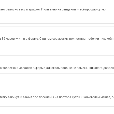
ет реально весь марафон. Пили вино на свидании — всё прошло супер.
а 36 часов — и ты в форме. С вином совместим полностью, побочки никакой н
а таблетка и 36 часов в форме, алкоголь вообще не помеха. Никакого давлен
етку закинул и забыл про проблемы на полтора суток. С алкоголем мешал, п