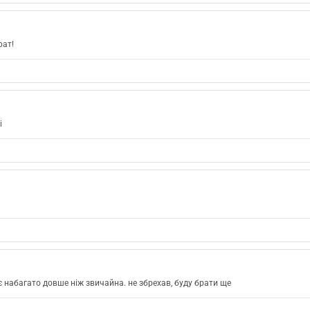
рат!
і
 набагато довше ніж звичайна. не збрехав, буду брати ще