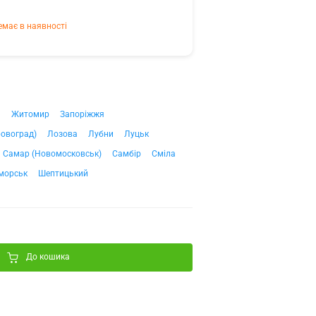
емає в наявності
ч
Житомир
Запоріжжя
ровоград)
Лозова
Лубни
Луцьк
Самар (Новомосковськ)
Самбір
Сміла
морськ
Шептицький
До кошика