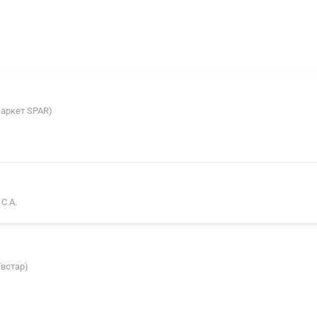
маркет SPAR)
С.А.
ївстар)