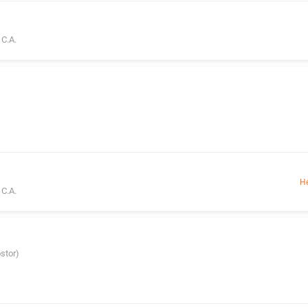
С.А.
Н
С.А.
stor)