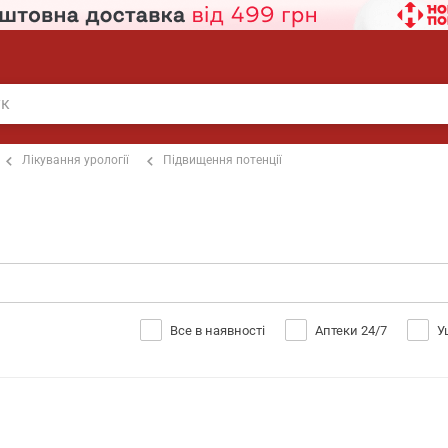
Лікування урології
Підвищення потенції
Все в наявності
Аптеки 24/7
У