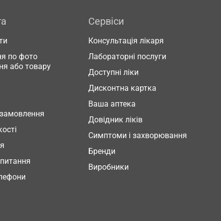
га
Сервіси
ти
Консультація лікаря
я по фото
Лабораторні послуги
ня або товару
Доступні ліки
Дисконтна картка
Ваша аптека
 замовлення
Довідник ліків
кості
Симптоми і захворювання
ня
Бренди
 питання
Виробники
елефони