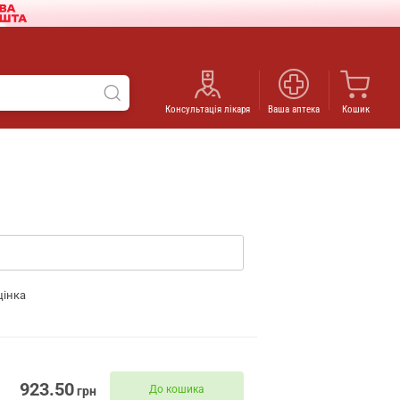
Консультація лікаря
Ваша аптека
Кошик
цінка
923.50
До кошика
грн