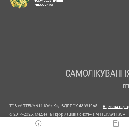
фармацевтичний
університет
САМОЛІКУВАННЯ
ПЕ
ТОВ «АПТЕКА 911.ЮА» Код ЄДРПОУ 43631965.
Відмова від в
© 2014-2026. Медична інформаційна система АПТЕКА911.ЮА