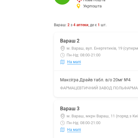
Укрпошта
Вараш
:
2
з
4
аптеки
, де є
1
шт.
Вараш 2
м. Вараш, вул. Енергетиків, 19 (супер
Пн-Нд: 08:00-21:00
На мапі
Максігра Драйв табл. в/о 20мг №4
ФАРМАЦЕВТИЧНИЙ ЗАВОД ПОЛЬФАРМА 
Вараш 3
м. Вараш, мкрн Вараш, 11 (поряд з Ки
Пн-Нд: 08:00-21:00
На мапі