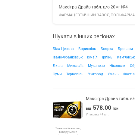
Максігра Драйв табл. в/о 20мг №4
ФАРМАЦЕВТИЧНИЙ ЗАВОД ПОЛЬФАРМА 
Шукати в інших регіонах
Біла Церква
Бориспіль
Боярка
Бровари
Івано-Франківськ
Ізмаїл
Ірпінь
Кам'янськ
Львів
Миколаїв
Мукачево
Нікополь
Об
Суми
Тернопіль
Ужгород
Умань
Фастів
Максігра Драйв табл. в
578.00
від
грн
Упаковка / 4 шт.
Зовнішній вигляд
товару може