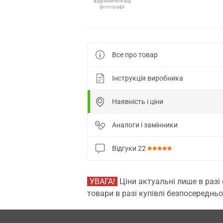
відрізнятися від
фотографії
Все про товар
Інструкція виробника
Наявність і ціни
Аналоги і замінники
Відгуки
22
УВАГА!
Ціни актуальні лише в разі
товари в разі купівлі безпосередньо