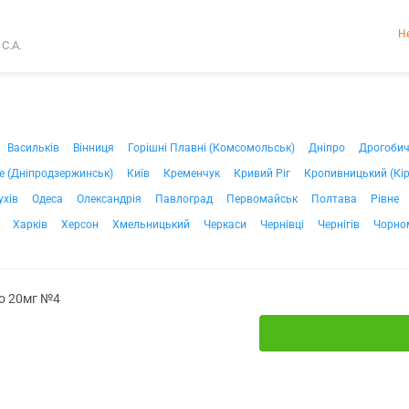
Н
С.А.
Васильків
Вінниця
Горішні Плавні (Комсомольськ)
Дніпро
Дрогоби
е (Дніпродзержинськ)
Київ
Кременчук
Кривий Ріг
Кропивницький (Кі
ухів
Одеса
Олександрія
Павлоград
Первомайськ
Полтава
Рівне
Харків
Херсон
Хмельницький
Черкаси
Чернівці
Чернігів
Чорно
/о 20мг №4