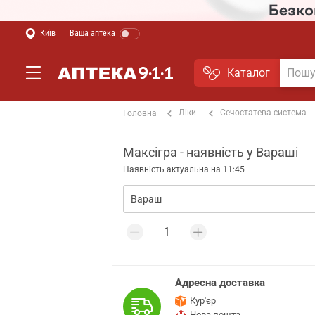
Київ
Ваша аптека
Каталог
Ліки
Сечостатева система
Головна
Максігра - наявність у Вараші
Наявність актуальна на 11:45
Адресна доставка
Кур'єр
Нова пошта