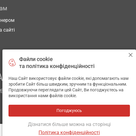
рам
тнером
а сайті
Файли cookie
та політика конфіденційності
АШОГО ЗДОРОВ’Я
Наш Сайт використовує файли cookie, які допомагають нам
✕
зробити Сайт більш швидким, зручним та функціональним.
Продовжуючи переглядати цей Сайт, Ви погоджуєтесь на
РЕМ
використання нами файлів cookie.
Погоджуюсь
Всі аптеки
на мапі
Розробка і підтримка сайту -
wu.ua
Дізнатися більше можна на сторінці
Політика конфіденційності