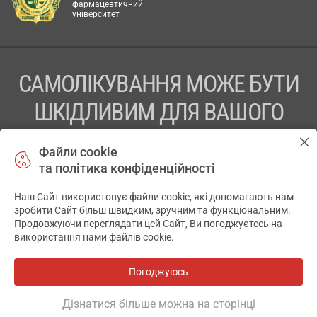
фармацевтичний
університет
САМОЛІКУВАННЯ МОЖЕ БУТИ
ШКІДЛИВИМ ДЛЯ ВАШОГО
ЗДОРОВ’Я
Файли cookie
та політика конфіденційності
ПЕРЕД ЗАСТОСУВАННЯМ ПРЕПАРАТУ ПРОКОНСУЛЬТУЙТЕСЬ
З ЛІКАРЕМ
Наш Сайт використовує файли cookie, які допомагають нам
✕
зробити Сайт більш швидким, зручним та функціональним.
ТОВ «АПТЕКА 911.ЮА» Код ЄДРПОУ 43631965.
Продовжуючи переглядати цей Сайт, Ви погоджуєтесь на
використання нами файлів cookie.
Відмова від відповідальності
© 2014-2026. Медична інформаційна система АПТЕКА911.ЮА
Погоджуюсь
Всі аптеки
на мапі
Розробка і підтримка сайту -
wu.ua
Дізнатися більше можна на сторінці