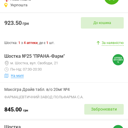
Укрпошта
923.50
До кошика
грн
Шостка
:
1
з
4
аптеки
, де є
1
шт.
За наявністю
Шостка №25 "ПРАНА-Фарм"
м. Шостка, вул. Свободи, 21
Пн-Нд: 07:30-20:30
На мапі
Максігра Драйв табл. в/о 20мг №4
ФАРМАЦЕВТИЧНИЙ ЗАВОД ПОЛЬФАРМА С.А.
845.00
Забронювати
грн
Шостка