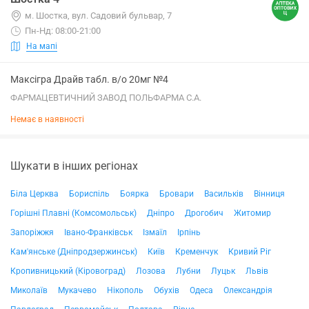
м. Шостка, вул. Садовий бульвар, 7
Пн-Нд: 08:00-21:00
На мапі
Максігра Драйв табл. в/о 20мг №4
ФАРМАЦЕВТИЧНИЙ ЗАВОД ПОЛЬФАРМА С.А.
Немає в наявності
Шукати в інших регіонах
Біла Церква
Бориспіль
Боярка
Бровари
Васильків
Вінниця
Горішні Плавні (Комсомольськ)
Дніпро
Дрогобич
Житомир
Запоріжжя
Івано-Франківськ
Ізмаїл
Ірпінь
Кам'янське (Дніпродзержинськ)
Київ
Кременчук
Кривий Ріг
Кропивницький (Кіровоград)
Лозова
Лубни
Луцьк
Львів
Миколаїв
Мукачево
Нікополь
Обухів
Одеса
Олександрія