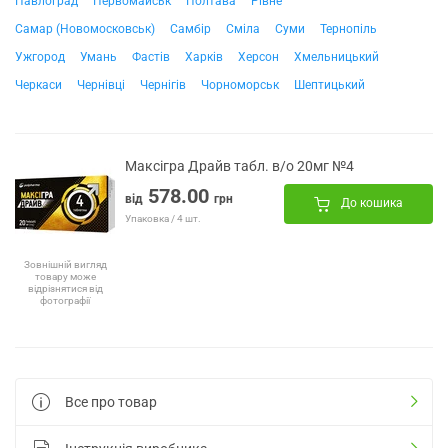
Павлоград
Первомайськ
Полтава
Рівне
Самар (Новомосковськ)
Самбір
Сміла
Суми
Тернопіль
Ужгород
Умань
Фастів
Харків
Херсон
Хмельницький
Черкаси
Чернівці
Чернігів
Чорноморськ
Шептицький
Максігра Драйв табл. в/о 20мг №4
578.00
від
грн
До кошика
Упаковка / 4 шт.
Зовнішній вигляд
товару може
відрізнятися від
фотографії
Все про товар