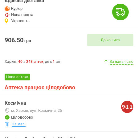
Адресна доставка
Кур'єр
Нова пошта
Укрпошта
906.50
До кошика
грн
Харків
:
40
з
248
аптек
, де є
1
шт.
За наявністю
Нова аптека
Аптека працює цілодобово
Космічна
м. Харків, вул. Космічна, 25
Цілодобово
На мапі