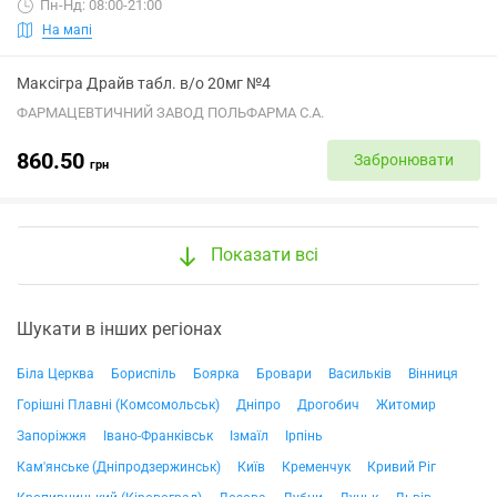
Пн-Нд: 08:00-21:00
На мапі
Максігра Драйв табл. в/о 20мг №4
ФАРМАЦЕВТИЧНИЙ ЗАВОД ПОЛЬФАРМА С.А.
860.50
Забронювати
грн
Показати всі
Шукати в інших регіонах
Біла Церква
Бориспіль
Боярка
Бровари
Васильків
Вінниця
Горішні Плавні (Комсомольськ)
Дніпро
Дрогобич
Житомир
Запоріжжя
Івано-Франківськ
Ізмаїл
Ірпінь
Кам'янське (Дніпродзержинськ)
Київ
Кременчук
Кривий Ріг