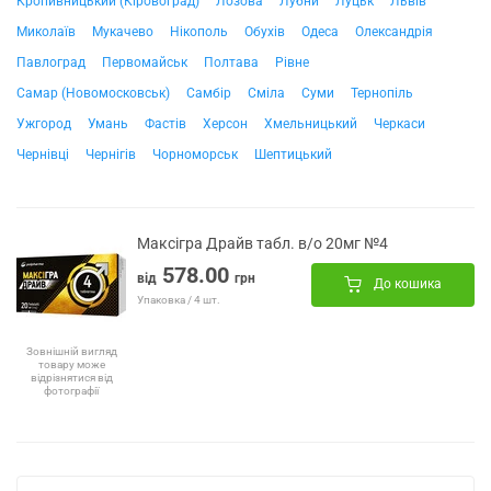
Кропивницький (Кіровоград)
Лозова
Лубни
Луцьк
Львів
Миколаїв
Мукачево
Нікополь
Обухів
Одеса
Олександрія
Павлоград
Первомайськ
Полтава
Рівне
Самар (Новомосковськ)
Самбір
Сміла
Суми
Тернопіль
Ужгород
Умань
Фастів
Херсон
Хмельницький
Черкаси
Чернівці
Чернігів
Чорноморськ
Шептицький
Максігра Драйв табл. в/о 20мг №4
578.00
від
грн
До кошика
Упаковка / 4 шт.
Зовнішній вигляд
товару може
відрізнятися від
фотографії