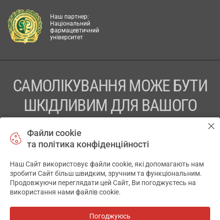
Наш партнер:
Національний
фармацевтичний
університет
САМОЛІКУВАННЯ МОЖЕ БУТИ
ШКІДЛИВИМ ДЛЯ ВАШОГО
ЗДОРОВ’Я
Файли cookie
та політика конфіденційності
ПЕРЕД ЗАСТОСУВАННЯМ ПРЕПАРАТУ ПРОКОНСУЛЬТУЙТЕСЬ
З ЛІКАРЕМ
Наш Сайт використовує файли cookie, які допомагають нам
✕
зробити Сайт більш швидким, зручним та функціональним.
ТОВ «АПТЕКА 911.ЮА» Код ЄДРПОУ 43631965.
Продовжуючи переглядати цей Сайт, Ви погоджуєтесь на
використання нами файлів cookie.
Відмова від відповідальності
© 2014-2026. Медична інформаційна система АПТЕКА911.ЮА
Погоджуюсь
Всі аптеки